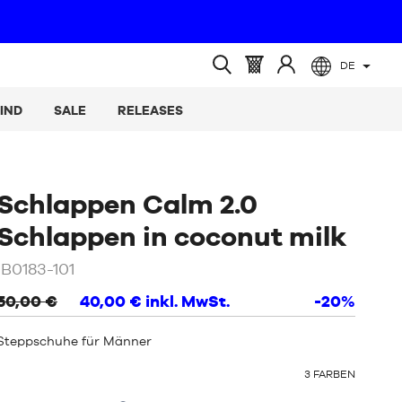
DE
(leer)
Warenkorb
Melden
Suche
:
Sie
öffnen
IND
SALE
RELEASES
sich
an
Schlappen Calm 2.0
/
We
Schlappen in coconut milk
IB0183-101
50,00 €
40,00 €
inkl. MwSt.
-20%
Steppschuhe für Männer
OTHER
3
FARBEN
COLORS