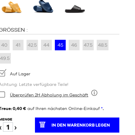
:
GRÖSSEN :
40
41
42.5
44
45
46
47.5
48.5
49.5
Verfügbarkeit:
Auf Lager
Achtung: Letzte verfügbare Teile!
Bedingung:
Überprüfen 2H Abholung im Geschäft
Neun
Treue: 0,40 €
auf Ihren nächsten Online-Einkauf
*
.
MENGE
IN DEN WARENKORB LEGEN