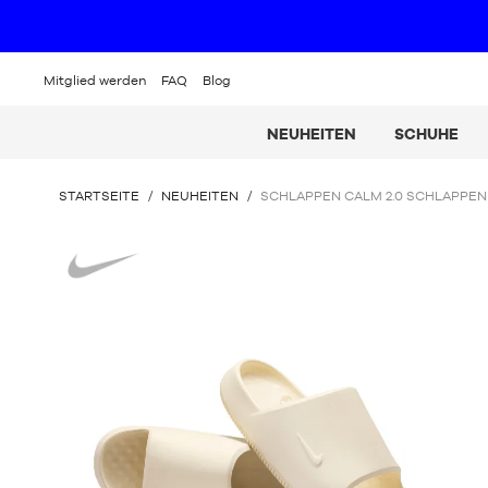
Mitglied werden
FAQ
Blog
NEUHEITEN
SCHUHE
SIE
STARTSEITE
/
NEUHEITEN
/
SCHLAPPEN CALM 2.0 SCHLAPPEN
BEFINDEN
SICH
Nike
HIER: