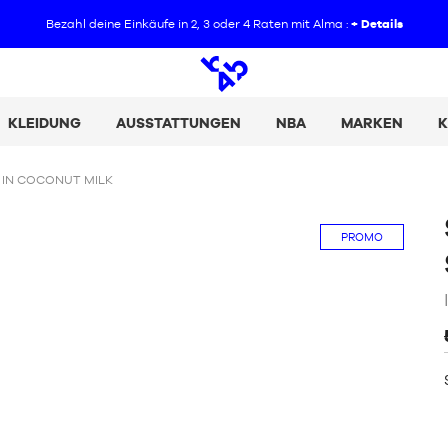
Bezahl deine Einkäufe in 2, 3 oder 4 Raten mit Alma :
+ Details
Offene
Suche
KLEIDUNG
AUSSTATTUNGEN
NBA
MARKEN
K
 IN COCONUT MILK
PROMO