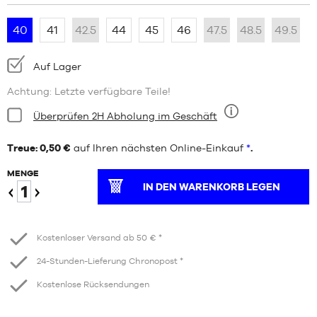
40
41
42.5
44
45
46
47.5
48.5
49.5
Verfügbarkeit:
Auf Lager
Achtung: Letzte verfügbare Teile!
Bedingung:
Überprüfen 2H Abholung im Geschäft
Neun
Treue: 0,50 €
auf Ihren nächsten Online-Einkauf
*
.
MENGE
IN DEN WARENKORB LEGEN
Verringern
Erhöhen
Kostenloser Versand ab 50 € *
24-Stunden-Lieferung Chronopost *
Kostenlose Rücksendungen