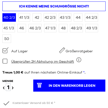
ICH KENNE MEINE SCHUHGRÖSSE NICHT!
40 2/3
41 1/3
42
42 2/3
43 1/3
44
44 2/3
45 1/3
46
46 2/3
47 1/3
48
48 2/3
49 1/3
50
Verfügbarkeit:
Auf Lager
Größenratgeber
Bedingung:
Überprüfen 2H Abholung im Geschäft
Neun
Treue: 1,00 €
auf Ihren nächsten Online-Einkauf
*
.
MENGE
IN DEN WARENKORB LEGEN
Verringern
Erhöhen
Kostenloser Versand ab 50 € *