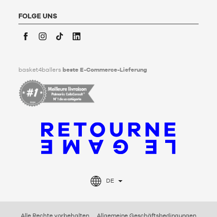
Basket4Ballers informiert den Nutzer darüber, dass er zu
Lebzeiten Richtlinien für die Aufbewahrung, Löschung und
FOLGE UNS
Weitergabe seiner personenbezogenen Daten nach seinem
Tod festlegen kann. Um mehr darüber zu erfahren,
klicken Sie
bitte hier
.
Facebook
Instagram
TikTok
LinkedIn
basket4ballers
beste E-Commerce-Lieferung
DE
Alle Rechte vorbehalten
Allgemeine Geschäftsbedingungen