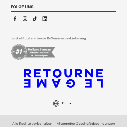
Basket4Ballers informiert den Nutzer darüber, dass er zu
Lebzeiten Richtlinien für die Aufbewahrung, Löschung und
FOLGE UNS
Weitergabe seiner personenbezogenen Daten nach seinem
Tod festlegen kann. Um mehr darüber zu erfahren,
klicken Sie
bitte hier
.
Facebook
Instagram
TikTok
LinkedIn
basket4ballers
beste E-Commerce-Lieferung
DE
Alle Rechte vorbehalten
Allgemeine Geschäftsbedingungen