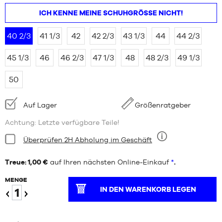
ICH KENNE MEINE SCHUHGRÖSSE NICHT!
40 2/3
41 1/3
42
42 2/3
43 1/3
44
44 2/3
45 1/3
46
46 2/3
47 1/3
48
48 2/3
49 1/3
50
Verfügbarkeit:
Auf Lager
Größenratgeber
Achtung: Letzte verfügbare Teile!
Bedingung:
Überprüfen 2H Abholung im Geschäft
Neun
Treue: 1,00 €
auf Ihren nächsten Online-Einkauf
*
.
MENGE
IN DEN WARENKORB LEGEN
Verringern
Erhöhen