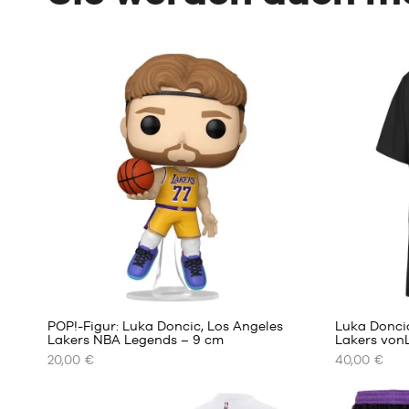
POP!-Figur: Luka Doncic, Los Angeles
Luka Doncic
Lakers NBA Legends – 9 cm
Lakers von
20,00 €
40,00 €
UNSERE
UNSERE
VERFÜGBAREN
VERFÜGBA
GRÖSSEN
GRÖSSEN