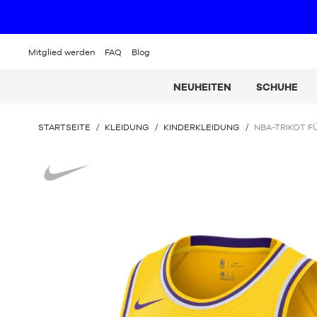
Mitglied werden
FAQ
Blog
NEUHEITEN
SCHUHE
SIE
STARTSEITE
/
KLEIDUNG
/
KINDERKLEIDUNG
/
NBA-TRIKOT F
BEFINDEN
SICH
Nike
HIER: