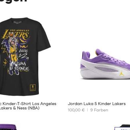
1
 Kinder-T-Shirt Los Angeles
Jordan Luka 5 Kinder Lakers
Lakers & Ness (NBA)
100,00 €
9
Farben
UNSERE
REN
VERFÜGBAREN
GRÖSSEN