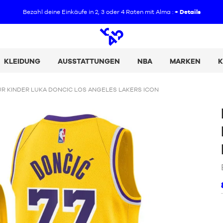
Bezahl deine Einkäufe in 2, 3 oder 4 Raten mit Alma :
+ Details
Offene
Suche
KLEIDUNG
AUSSTATTUNGEN
NBA
MARKEN
K
ÜR KINDER LUKA DONCIC LOS ANGELES LAKERS ICON