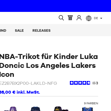
DE
(leer)
Warenkorb
Melden
Suche
:
Sie
öffnen
IND
SALE
RELEASES
sich
an
NBA-Trikot für Kinder Luka
Doncic Los Angeles Lakers
/
Gelb
Icon
EZ2B7BX2P00-LAKLD-NFG
63
86,00 €
inkl. MwSt.
OTHER
9
FARBEN
COLORS