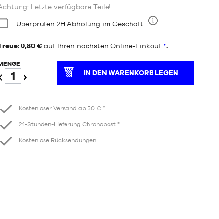
Achtung: Letzte verfügbare Teile!
Bedingung:
Überprüfen 2H Abholung im Geschäft
Neun
Treue: 0,80 €
auf Ihren nächsten Online-Einkauf
*
.
MENGE
IN DEN WARENKORB LEGEN
Verringern
Erhöhen
Kostenloser Versand ab 50 € *
24-Stunden-Lieferung Chronopost *
Kostenlose Rücksendungen