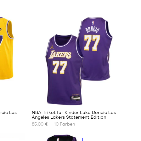
63
ncic Los
NBA-Trikot für Kinder Luka Doncic Los
Angeles Lakers Statement Edition
85,00 €
10
Farben
UNSERE
VERFÜGBAREN
GRÖSSEN