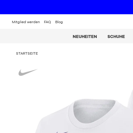
Mitglied werden
FAQ
Blog
NEUHEITEN
SCHUHE
SIE
STARTSEITE
BEFINDEN
SICH
Nike
HIER: