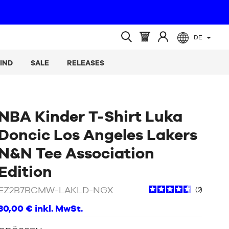
DE
(leer)
Warenkorb
Melden
Suche
:
Sie
öffnen
IND
SALE
RELEASES
sich
an
NBA Kinder T-Shirt Luka
Doncic Los Angeles Lakers
N&N Tee Association
/
Weiß
Edition
EZ2B7BCMW-LAKLD-NGX
2
30,00 €
inkl. MwSt.