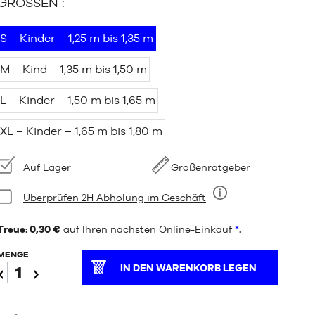
GRÖSSEN :
S – Kinder – 1,25 m bis 1,35 m
M – Kind – 1,35 m bis 1,50 m
L – Kinder – 1,50 m bis 1,65 m
XL – Kinder – 1,65 m bis 1,80 m
Verfügbarkeit:
Auf Lager
Größenratgeber
Bedingung:
Überprüfen 2H Abholung im Geschäft
Neun
Treue: 0,30 €
auf Ihren nächsten Online-Einkauf
*
.
MENGE
IN DEN WARENKORB LEGEN
Verringern
Erhöhen