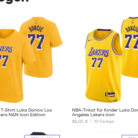
63
T-Shirt Luka Doncic Los
NBA-Trikot für Kinder Luka Do
kers N&N Icon Edition
Angeles Lakers Icon
86,00 €
10
Farben
UNSERE
REN
VERFÜGBAREN
GRÖSSEN