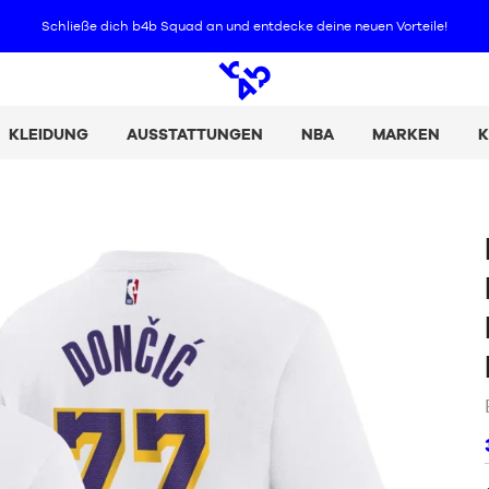
Schließe dich b4b Squad an und entdecke deine neuen Vorteile
!
Offene
Suche
KLEIDUNG
AUSSTATTUNGEN
NBA
MARKEN
K