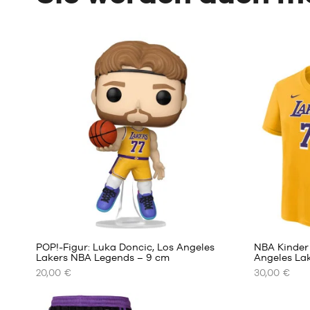
POP!-Figur: Luka Doncic, Los Angeles
NBA Kinder 
Lakers NBA Legends – 9 cm
Angeles La
20,00 €
30,00 €
UNSERE
UNSERE
VERFÜGBAREN
VERFÜGBA
GRÖSSEN
GRÖSSEN