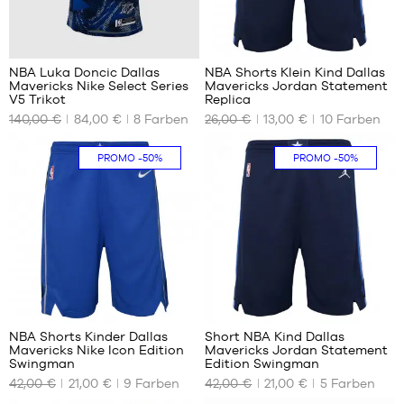
56
58
NBA Luka Doncic Dallas
NBA Shorts Klein Kind Dallas
Mavericks Nike Select Series
Mavericks Jordan Statement
UNSERE
UNSERE
V5 Trikot
Replica
VERFÜGBAREN
VERFÜGBAREN
140,00 €
84,00 €
8
Farben
26,00 €
13,00 €
10
Farben
GRÖSSEN
GRÖSSEN
XS
4-5
PROMO
-50%
PROMO
-50%
Jahre
S
/ 104-
M
110cm
XXL
5-6
Jahre
/ 110-
116
cm
158
86
NBA Shorts Kinder Dallas
Short NBA Kind Dallas
Mavericks Nike Icon Edition
Mavericks Jordan Statement
UNSERE
UNSERE
Swingman
Edition Swingman
VERFÜGBAREN
VERFÜGBAREN
42,00 €
21,00 €
9
Farben
42,00 €
21,00 €
5
Farben
GRÖSSEN
GRÖSSEN