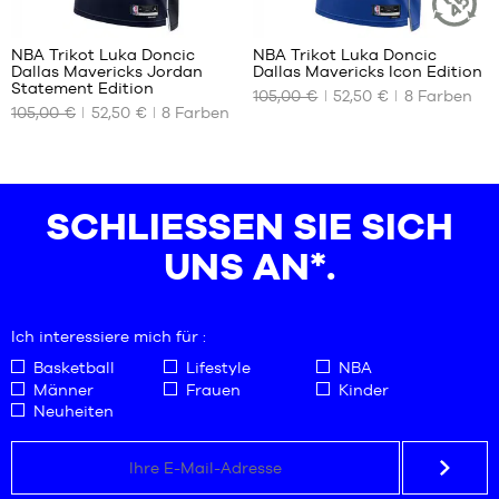
56
56
120
m bis
cm
1,80 m
NBA Trikot Luka Doncic
NBA Trikot Luka Doncic
NACHHALT
Dallas Mavericks Jordan
Dallas Mavericks Icon Edition
ARTIKEL
UNSERE
UNSERE
Statement Edition
105,00 €
52,50 €
8
Farben
VERFÜGBAREN
VERFÜGBAREN
105,00 €
52,50 €
8
Farben
GRÖSSEN
GRÖSSEN
S
S
SCHLIESSEN SIE SICH U
NS AN*.
Ich interessiere mich für :
Basketball
Lifestyle
NBA
Männer
Frauen
Kinder
Neuheiten