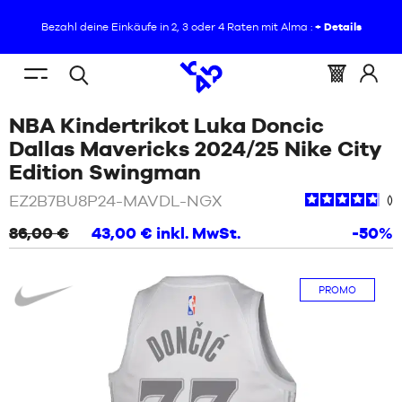
Bezahl deine Einkäufe in 2, 3 oder 4 Raten mit Alma :
+ Details
DE
(leer)
Menu
Warenkorb
Melde
Offene
SIE
STARTSEITE
mobile
:
Sie
NBA Kindertrikot Luka Doncic
Suche
BEFINDEN
NEUHEITEN
sich
SICH
Dallas Mavericks 2024/25 Nike City
an
HIER:
/
Weiß
Edition Swingman
SCHUHE
NEUHEITEN
EZ2B7BU8P24-MAVDL-NGX
KLEIDUNG
86,00 €
43,00 €
inkl. MwSt.
-50%
SCHUHE
AUSSTATTUNGEN
Nike
KLEIDUNG
PROMO
NBA
AUSSTATTUNGEN
MARKEN
NBA
KIND