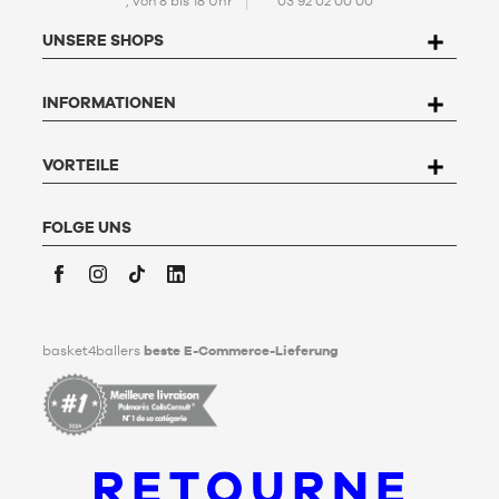
, von 8 bis 18 Uhr
03 92 02 00 00
Mit der Einrichtung Ihres Kontos stimmen Sie unserer
Politik
zum Schutz personenbezogener Daten (PPDP)
zu. Gemäß
UNSERE SHOPS
dem Gesetz Nr. 78-17 vom 6. Januar 1978 über Informatik,
Dateien und Freiheitsrechte haben Sie das Recht, auf die Sie
betreffenden Daten zuzugreifen, sie zu berichtigen, zu
INFORMATIONEN
widersprechen und zu löschen. Um dieses Recht auszuüben,
kann der Nutzer an Basket4Ballers, 104 rue de Hochfelden,
67200 Strasbourg schreiben oder das Formular "
Kontakt zum
Kundenservice
" ausfüllen. Um mehr zu erfahren,
klicken Sie
VORTEILE
hier
.
Basket4Ballers informiert den Nutzer darüber, dass er zu
Lebzeiten Richtlinien für die Aufbewahrung, Löschung und
FOLGE UNS
Weitergabe seiner personenbezogenen Daten nach seinem
Tod festlegen kann. Um mehr darüber zu erfahren,
klicken Sie
bitte hier
.
Facebook
Instagram
TikTok
LinkedIn
basket4ballers
beste E-Commerce-Lieferung