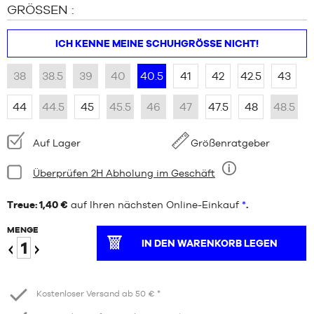
GRÖSSEN :
ICH KENNE MEINE SCHUHGRÖSSE NICHT!
38
38.5
39
40
40.5
41
42
42.5
43
44
44.5
45
45.5
46
47
47.5
48
48.5
Verfügbarkeit:
Auf Lager
Größenratgeber
Bedingung:
Überprüfen 2H Abholung im Geschäft
Neun
Treue: 1,40 €
auf Ihren nächsten Online-Einkauf
*
.
MENGE
IN DEN WARENKORB LEGEN
Verringern
Erhöhen
Kostenloser Versand ab 50 € *