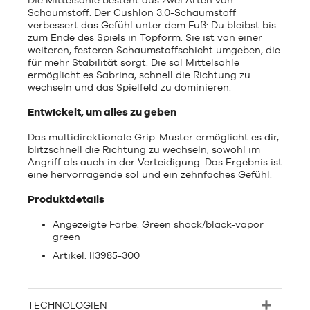
Die Mittelsohle besteht aus zwei Arten von
Schaumstoff. Der CushIon 3.0-Schaumstoff
verbessert das Gefühl unter dem Fuß: Du bleibst bis
zum Ende des Spiels in Topform. Sie ist von einer
weiteren, festeren Schaumstoffschicht umgeben, die
für mehr Stabilität sorgt. Die sol Mittelsohle
ermöglicht es Sabrina, schnell die Richtung zu
wechseln und das Spielfeld zu dominieren.
Entwickelt, um alles zu geben
Das multidirektionale Grip-Muster ermöglicht es dir,
blitzschnell die Richtung zu wechseln, sowohl im
Angriff als auch in der Verteidigung. Das Ergebnis ist
eine hervorragende sol und ein zehnfaches Gefühl.
Produktdetails
Angezeigte Farbe: Green shock/black-vapor
green
Artikel: II3985-300
TECHNOLOGIEN