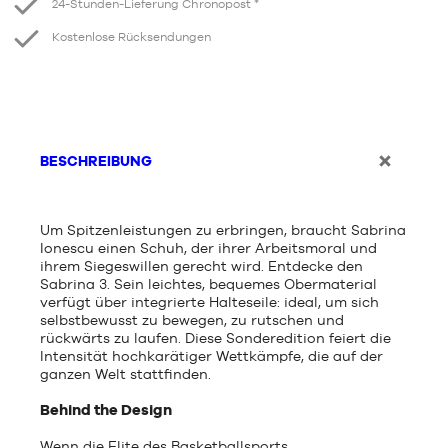
24-Stunden-Lieferung Chronopost *
Kostenlose Rücksendungen
BESCHREIBUNG
Um Spitzenleistungen zu erbringen, braucht Sabrina
Ionescu einen Schuh, der ihrer Arbeitsmoral und
ihrem Siegeswillen gerecht wird. Entdecke den
Sabrina 3. Sein leichtes, bequemes Obermaterial
verfügt über integrierte Halteseile: ideal, um sich
selbstbewusst zu bewegen, zu rutschen und
rückwärts zu laufen. Diese Sonderedition feiert die
Intensität hochkarätiger Wettkämpfe, die auf der
ganzen Welt stattfinden.
Behind the Design
Wenn die Elite des Basketballsports