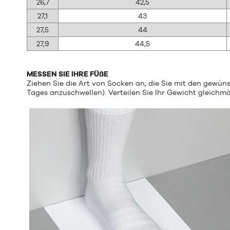
26,7
42,5
27,1
43
27,5
44
27,9
44,5
MESSEN SIE IHRE FÜßE
Ziehen Sie die Art von Socken an, die Sie mit den gewü
Tages anzuschwellen). Verteilen Sie Ihr Gewicht gleichm