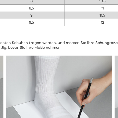
8
10,5
8,5
11
9
11,5
9,5
12
nschten Schuhen tragen werden, und messen Sie Ihre Schuhgröße
äßig, bevor Sie Ihre Maße nehmen.