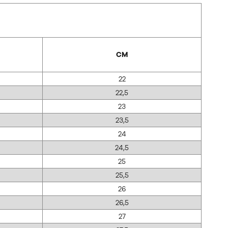
CM
22
22,5
23
23,5
24
24,5
25
25,5
26
26,5
27