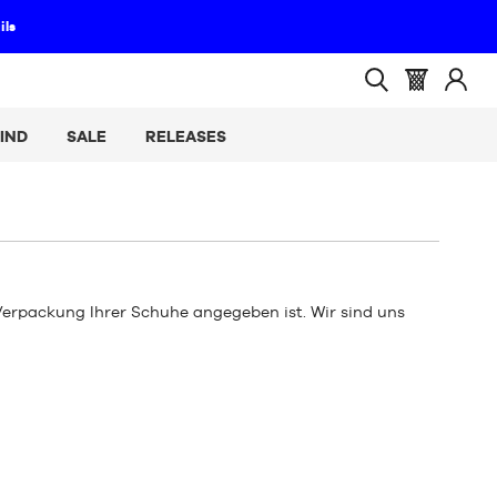
(leer)
Warenkorb
Melde
Suche
:
Sie
öffnen
IND
SALE
RELEASES
sich
an
 Verpackung Ihrer Schuhe angegeben ist. Wir sind uns