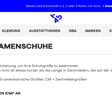
Bezahl deine Einkäufe in 2, 3 oder 4 Raten mit Alma :
+ Details
Offene
Suche
KLEIDUNG
AUSSTATTUNGEN
NBA
MARKEN
K
DAMENSCHUHE
nleitung, um Ihre Schuhgröße zu bestimmen.
 (cm) ist etwas kürzer als die Länge in Zentimetern, die auf der
 US-amerikanische Größen; CM = Zentimetergrößen
EN (CM)" AN