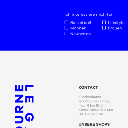
Ich interessiere mich für :
Basketball
Lifestyle
Männer
Frauen
Neuheiten
KONTAKT
Kundendienst
Montag bis Freitag
, von 8 bis 18 Uhr
Kontaktieren Sie uns
03 92 02 00 00
UNSERE SHOPS