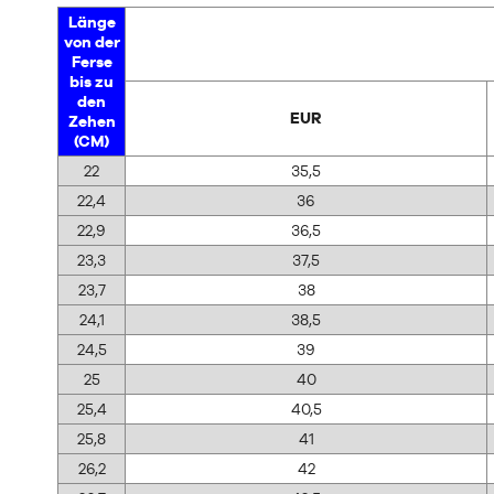
Länge
von der
Ferse
bis zu
den
EUR
Zehen
(CM)
22
35,5
22,4
36
22,9
36,5
23,3
37,5
23,7
38
24,1
38,5
24,5
39
25
40
25,4
40,5
25,8
41
26,2
42