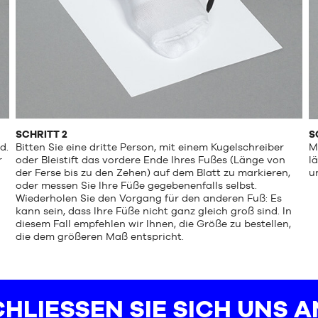
SCHRITT 2
S
d.
Bitten Sie eine dritte Person, mit einem Kugelschreiber
M
r
oder Bleistift das vordere Ende Ihres Fußes (Länge von
l
der Ferse bis zu den Zehen) auf dem Blatt zu markieren,
u
oder messen Sie Ihre Füße gegebenenfalls selbst.
Wiederholen Sie den Vorgang für den anderen Fuß: Es
kann sein, dass Ihre Füße nicht ganz gleich groß sind. In
diesem Fall empfehlen wir Ihnen, die Größe zu bestellen,
die dem größeren Maß entspricht.
HLIESSEN SIE SICH UNS AN