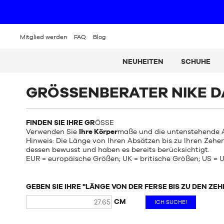
Mitglied werden
FAQ
Blog
NEUHEITEN
SCHUHE
GRÖSSENBERATER NIKE 
FINDEN SIE IHRE GR
ÖSSE
Verwenden Sie
Ihre Körper
maße und die untenstehende A
Hinweis: Die Länge von Ihren Absätzen bis zu Ihren Zehen
dessen bewusst und haben es bereits berücksichtigt.
EUR = europäische Größen; UK = britische Größen; US =
GEBEN SIE IHRE "LÄNGE VON DER FERSE BIS ZU DEN ZEH
CM
ICH SUCHE!