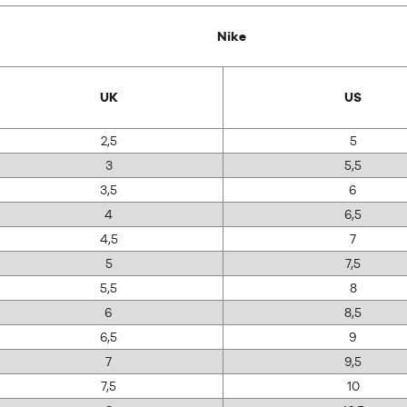
Nike
UK
US
2,5
5
3
5,5
3,5
6
4
6,5
4,5
7
5
7,5
5,5
8
6
8,5
6,5
9
7
9,5
7,5
10