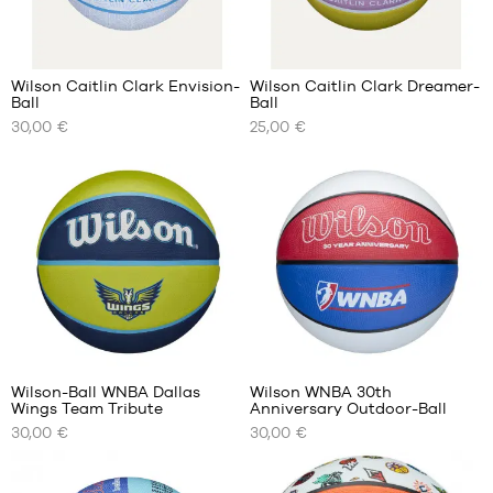
1
Wilson Caitlin Clark Envision-
Wilson Caitlin Clark Dreamer-
Ball
Ball
UNSERE
UNSERE
30,00 €
25,00 €
VERFÜGBAREN
VERFÜGBAREN
GRÖSSEN
GRÖSSEN
Größe
Größe
5
5
Größe
Größe
6
6
Wilson-Ball WNBA Dallas
Wilson WNBA 30th
Wings Team Tribute
Anniversary Outdoor-Ball
UNSERE
UNSERE
30,00 €
30,00 €
VERFÜGBAREN
VERFÜGBAREN
GRÖSSEN
GRÖSSEN