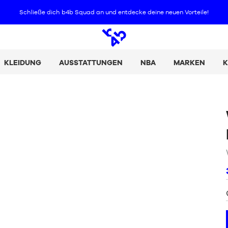
Schließe dich b4b Squad an und entdecke deine neuen Vorteile
!
Offene
Suche
KLEIDUNG
AUSSTATTUNGEN
NBA
MARKEN
K