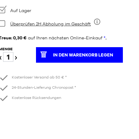
Verfügbarkeit:
Auf Lager
Bedingung:
Überprüfen 2H Abholung im Geschäft
Neun
Treue: 0,30 €
auf Ihren nächsten Online-Einkauf
*
.
MENGE
IN DEN WARENKORB LEGEN
Verringern
Erhöhen
Kostenloser Versand ab 50 € *
24-Stunden-Lieferung Chronopost *
Kostenlose Rücksendungen