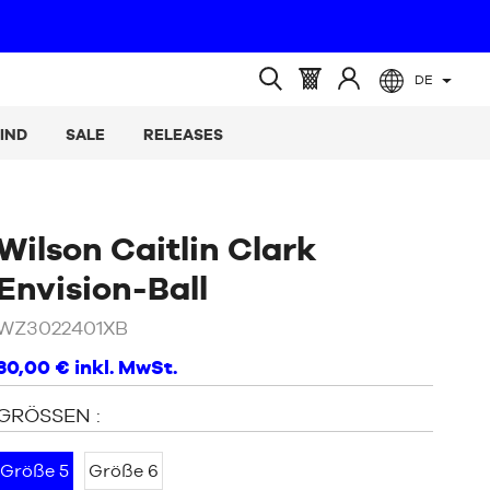
DE
(leer)
Warenkorb
Melden
Suche
:
Sie
öffnen
IND
SALE
RELEASES
sich
an
Wilson Caitlin Clark
/
Blau
Envision-Ball
WZ3022401XB
30,00 €
inkl. MwSt.
GRÖSSEN :
Größe 5
Größe 6