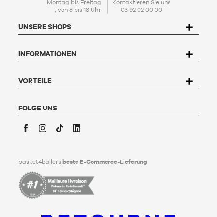
Bedürfnisse zugeschnitten sind.
Montag bis Freitag
Kontaktieren Sie uns
, von 8 bis 18 Uhr
03 92 02 00 00
Mit der Einrichtung Ihres Kontos stimmen Sie unserer
Politik
zum Schutz personenbezogener Daten (PPDP)
zu. Gemäß
UNSERE SHOPS
dem Gesetz Nr. 78-17 vom 6. Januar 1978 über Informatik,
Dateien und Freiheitsrechte haben Sie das Recht, auf die Sie
betreffenden Daten zuzugreifen, sie zu berichtigen, zu
INFORMATIONEN
widersprechen und zu löschen. Um dieses Recht auszuüben,
kann der Nutzer an Basket4Ballers, 104 rue de Hochfelden,
67200 Strasbourg schreiben oder das Formular "
Kontakt zum
Kundenservice
" ausfüllen. Um mehr zu erfahren,
klicken Sie
VORTEILE
hier
.
Basket4Ballers informiert den Nutzer darüber, dass er zu
Lebzeiten Richtlinien für die Aufbewahrung, Löschung und
FOLGE UNS
Weitergabe seiner personenbezogenen Daten nach seinem
Tod festlegen kann. Um mehr darüber zu erfahren,
klicken Sie
bitte hier
.
Facebook
Instagram
TikTok
LinkedIn
basket4ballers
beste E-Commerce-Lieferung