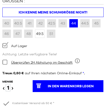
GRÖSSEN :
ICH KENNE MEINE SCHUHGRÖSSE NICHT!
40
40.5
41
42
42.5
43
44
44.5
45
46
47
48
49.5
51
Verfügbarkeit:
Auf Lager
Achtung: Letzte verfügbare Teile!
Bedingung:
Überprüfen 2H Abholung im Geschäft
Neun
Treue: 0,60 €
auf Ihren nächsten Online-Einkauf
*
.
MENGE
IN DEN WARENKORB LEGEN
Verringern
Erhöhen
Kostenloser Versand ab 50 € *