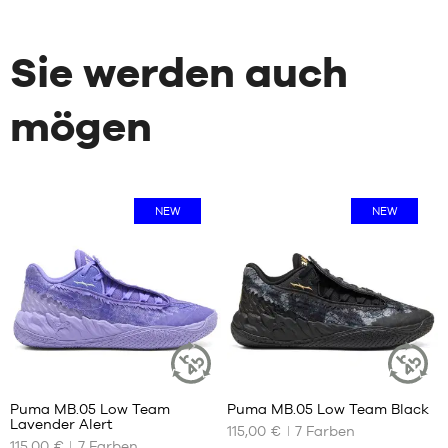
Sie werden auch
mögen
NEW
NEW
Puma MB.05 Low Team
Puma MB.05 Low Team Black
NACHHALTIGER
NACHHALT
Lavender Alert
ARTIKEL
ARTIKEL
115,00 €
7
Farben
UNSERE
UNSERE
115,00 €
7
Farben