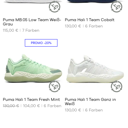
43
43
44
44
4
44.5
44.5
Puma MB.05 Low Team Weiß-
Puma Hali 1 Team Cobalt
45
45
NACHHALTIGER
NACHHALT
Grau
ARTIKEL
ARTIKEL
130,00 €
6
Farben
UNSERE
UNSERE
46
46
115,00 €
7
Farben
VERFÜGBAREN
VERFÜGBAREN
47
47
GRÖSSEN
GRÖSSEN
48
48
PROMO
-20%
49.5
40
40
51
40.5
40.5
41
41
42
42
42.5
42.5
43
43
44
44
4
4
44.5
44.5
Puma Hali 1 Team Fresh Mint
Puma Hali 1 Team Ganz in
45
45
NACHHALTIGER
NACHHALT
Weiß
ARTIKEL
ARTIKEL
130,00 €
104,00 €
6
Farben
UNSERE
UNSERE
46
46
130,00 €
6
Farben
VERFÜGBAREN
VERFÜGBAREN
47
47
GRÖSSEN
GRÖSSEN
48
48
40
40