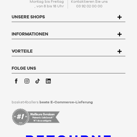
Bedürfnisse zugeschnitten sind.
Montag bis Freitag
Kontaktieren Sie uns
, von 8 bis 18 Uhr
03 92 02 00 00
Mit der Einrichtung Ihres Kontos stimmen Sie unserer
Politik
zum Schutz personenbezogener Daten (PPDP)
zu. Gemäß
UNSERE SHOPS
dem Gesetz Nr. 78-17 vom 6. Januar 1978 über Informatik,
Dateien und Freiheitsrechte haben Sie das Recht, auf die Sie
betreffenden Daten zuzugreifen, sie zu berichtigen, zu
INFORMATIONEN
widersprechen und zu löschen. Um dieses Recht auszuüben,
kann der Nutzer an Basket4Ballers, 104 rue de Hochfelden,
67200 Strasbourg schreiben oder das Formular "
Kontakt zum
Kundenservice
" ausfüllen. Um mehr zu erfahren,
klicken Sie
VORTEILE
hier
.
Basket4Ballers informiert den Nutzer darüber, dass er zu
Lebzeiten Richtlinien für die Aufbewahrung, Löschung und
FOLGE UNS
Weitergabe seiner personenbezogenen Daten nach seinem
Tod festlegen kann. Um mehr darüber zu erfahren,
klicken Sie
bitte hier
.
Facebook
Instagram
TikTok
LinkedIn
basket4ballers
beste E-Commerce-Lieferung