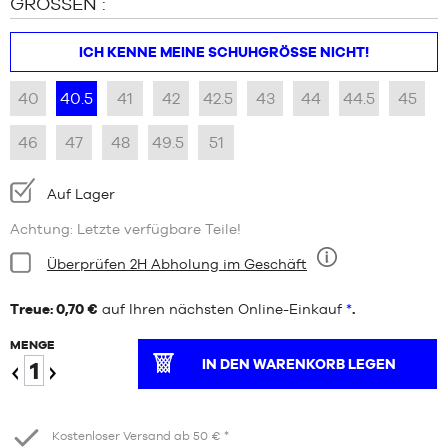
GRÖSSEN :
ICH KENNE MEINE SCHUHGRÖSSE NICHT!
40
40.5
41
42
42.5
43
44
44.5
45
46
47
48
49.5
51
Verfügbarkeit:
Auf Lager
Achtung: Letzte verfügbare Teile!
Bedingung:
Überprüfen 2H Abholung im Geschäft
Neun
Treue: 0,70 €
auf Ihren nächsten Online-Einkauf
*
.
MENGE
IN DEN WARENKORB LEGEN
Verringern
Erhöhen
Kostenloser Versand ab 50 € *