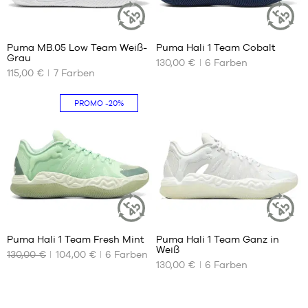
43
43
44
44
4
44.5
44.5
Puma MB.05 Low Team Weiß-
Puma Hali 1 Team Cobalt
45
45
NACHHALTIGER
NACHHALT
Grau
ARTIKEL
ARTIKEL
130,00 €
6
Farben
UNSERE
UNSERE
46
46
115,00 €
7
Farben
VERFÜGBAREN
VERFÜGBAREN
47
47
GRÖSSEN
GRÖSSEN
48
48
PROMO
-20%
49.5
40
40
51
40.5
40.5
41
41
42
42
42.5
42.5
43
43
44
44
4
4
44.5
44.5
Puma Hali 1 Team Fresh Mint
Puma Hali 1 Team Ganz in
45
45
NACHHALTIGER
NACHHALT
Weiß
ARTIKEL
ARTIKEL
130,00 €
104,00 €
6
Farben
UNSERE
UNSERE
46
46
130,00 €
6
Farben
VERFÜGBAREN
VERFÜGBAREN
47
47
GRÖSSEN
GRÖSSEN
48
48
40
40