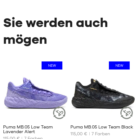
Sie werden auch
mögen
NEW
NEW
Puma MB.05 Low Team
Puma MB.05 Low Team Black
NACHHALTIGER
NACHHALT
Lavender Alert
ARTIKEL
ARTIKEL
115,00 €
7
Farben
UNSERE
UNSERE
115,00 €
7
Farben