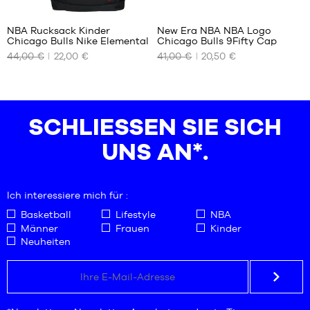
NBA Rucksack Kinder
New Era NBA NBA Logo
Chicago Bulls Nike Elemental
Chicago Bulls 9Fifty Cap
UNSERE
UNSERE
44,00 €
22,00 €
41,00 €
20,50 €
VERFÜGBAREN
VERFÜGBAREN
GRÖSSEN
GRÖSSEN
Einheitsgröße
S/M
M/L
SCHLIESSEN SIE SICH U
NS AN*.
Ich interessiere mich für :
Basketball
Lifestyle
NBA
Männer
Frauen
Kinder
Neuheiten