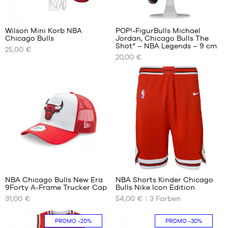
3
Wilson Mini Korb NBA
POP!-FigurBulls Michael
Chicago Bulls
Jordan, Chicago Bulls The
UNSERE
UNSERE
Shot“ – NBA Legends – 9 cm
25,00 €
VERFÜGBAREN
VERFÜGBAREN
20,00 €
GRÖSSEN
GRÖSSEN
Einheitsgröße
Einheitsgröße
1
32
NBA Chicago Bulls New Era
NBA Shorts Kinder Chicago
9Forty A-Frame Trucker Cap
Bulls Nike Icon Edition
UNSERE
UNSERE
31,00 €
54,00 €
3
Farben
VERFÜGBAREN
VERFÜGBAREN
GRÖSSEN
GRÖSSEN
PROMO
-20%
PROMO
-30%
Einheitsgröße
S –