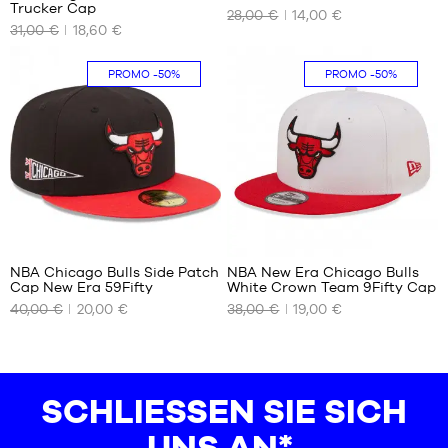
UNSERE
UNSERE
Trucker Cap
28,00 €
14,00 €
VERFÜGBAREN
VERFÜGBAREN
31,00 €
18,60 €
GRÖSSEN
GRÖSSEN
Einheitsgröße
M
PROMO
-50%
PROMO
-50%
1
NBA Chicago Bulls Side Patch
NBA New Era Chicago Bulls
Cap New Era 59Fifty
White Crown Team 9Fifty Cap
UNSERE
UNSERE
40,00 €
20,00 €
38,00 €
19,00 €
VERFÜGBAREN
VERFÜGBAREN
GRÖSSEN
GRÖSSEN
7
S/M
7
SCHLIESSEN SIE SICH U
1/4
7
NS AN*.