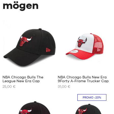
mögen
2
1
NBA Chicago Bulls The
NBA Chicago Bulls New Era
League New Era Cap
9Forty A-Frame Trucker Cap
UNSERE
UNSERE
25,00 €
31,00 €
VERFÜGBAREN
VERFÜGBAREN
GRÖSSEN
GRÖSSEN
PROMO
-20%
Einheitsgröße
Einheitsgröße