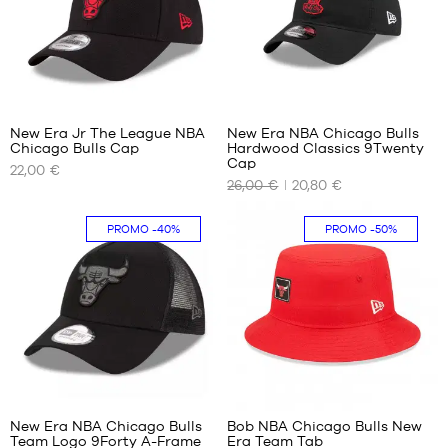
New Era Jr The League NBA
New Era NBA Chicago Bulls
Chicago Bulls Cap
Hardwood Classics 9Twenty
UNSERE
UNSERE
Cap
22,00 €
VERFÜGBAREN
VERFÜGBAREN
26,00 €
20,80 €
GRÖSSEN
GRÖSSEN
8-20
Einheitsgröße
PROMO
-40%
PROMO
-50%
Jahre
1
New Era NBA Chicago Bulls
Bob NBA Chicago Bulls New
Team Logo 9Forty A-Frame
Era Team Tab