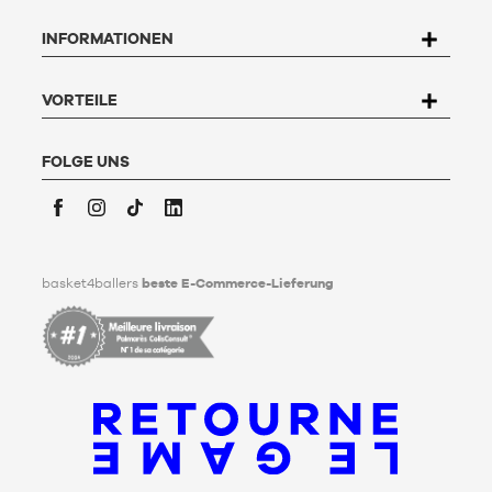
betreffenden Daten zuzugreifen, sie zu berichtigen, zu
INFORMATIONEN
widersprechen und zu löschen. Um dieses Recht auszuüben,
kann der Nutzer an Basket4Ballers, 104 rue de Hochfelden,
67200 Strasbourg schreiben oder das Formular "
Kontakt zum
Kundenservice
" ausfüllen. Um mehr zu erfahren,
klicken Sie
VORTEILE
hier
.
Basket4Ballers informiert den Nutzer darüber, dass er zu
Lebzeiten Richtlinien für die Aufbewahrung, Löschung und
FOLGE UNS
Weitergabe seiner personenbezogenen Daten nach seinem
Tod festlegen kann. Um mehr darüber zu erfahren,
klicken Sie
bitte hier
.
Facebook
Instagram
TikTok
LinkedIn
basket4ballers
beste E-Commerce-Lieferung