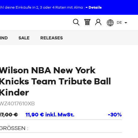
DE
(leer)
Warenkorb
Melden
Suche
:
Sie
öffnen
IND
SALE
RELEASES
sich
an
Wilson NBA New York
Knicks Team Tribute Ball
/
Schwarz
Kinder
WZ4017610XB
17,00 €
11,90 €
inkl. MwSt.
-30%
GRÖSSEN :