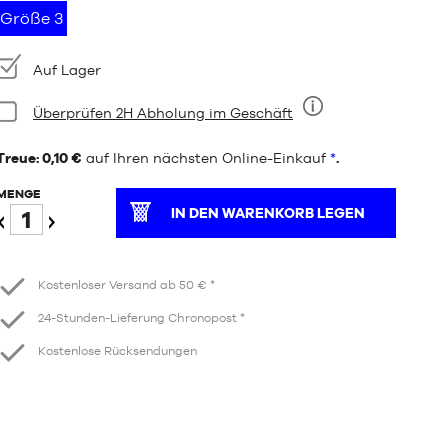
Größe 3
Verfügbarkeit:
Auf Lager
Bedingung:
Überprüfen 2H Abholung im Geschäft
Neun
Treue: 0,10 €
auf Ihren nächsten Online-Einkauf
*
.
MENGE
IN DEN WARENKORB LEGEN
Verringern
Erhöhen
Kostenloser Versand ab 50 € *
24-Stunden-Lieferung Chronopost *
Kostenlose Rücksendungen