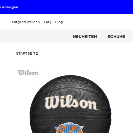
Mitglied werden
FAQ
Blog
NEUHEITEN
SCHUHE
SIE
STARTSEITE
BEFINDEN
SICH
Wilson
HIER: