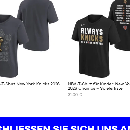
Einheitsgröße
T-Shirt New York Knicks 2026
NBA-T-Shirt für Kinder: New Yo
2026 Champs – Spielerliste
31,00 €
UNSERE
REN
VERFÜGBAREN
GRÖSSEN
S –
Kinder
HLIESSEN SIE SICH UNS AN
– 1,25