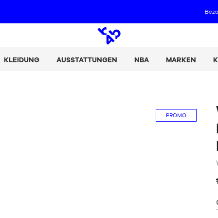
Bezahl deine Einkäufe in 2, 3 oder 4 Raten mit Alma :
+ Details
Offene
Suche
KLEIDUNG
AUSSTATTUNGEN
NBA
MARKEN
K
PROMO