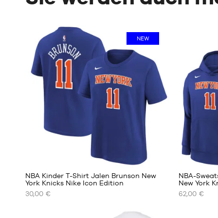
NEW
NBA Kinder T-Shirt Jalen Brunson New
NBA-Sweatsh
York Knicks Nike Icon Edition
New York Kn
30,00 €
62,00 €
UNSERE
UNSERE
VERFÜGBAREN
VERFÜGBA
GRÖSSEN
GRÖSSEN