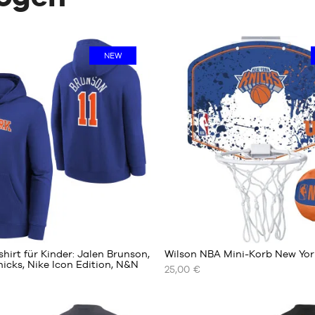
NEW
1
irt für Kinder: Jalen Brunson,
Wilson NBA Mini-Korb New Yor
icks, Nike Icon Edition, N&N
25,00 €
UNSERE
REN
VERFÜGBAREN
GRÖSSEN