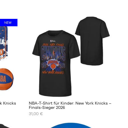
NEW
k Knicks
NBA-T-Shirt für Kinder: New York Knicks –
Finals-Sieger 2026
31,00 €
UNSERE
VERFÜGBAREN
GRÖSSEN