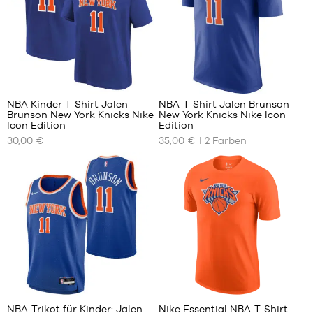
XL
XXL
XXL
NBA Kinder T-Shirt Jalen
NBA-T-Shirt Jalen Brunson
Brunson New York Knicks Nike
New York Knicks Nike Icon
UNSERE
UNSERE
Icon Edition
Edition
VERFÜGBAREN
VERFÜGBAREN
30,00 €
35,00 €
2
Farben
GRÖSSEN
GRÖSSEN
S –
XS
Kinder
S
– 1,25
L
m bis
XL
1,35 m
XXL
M –
Kind
–
1,35
6
1
m
bis
NBA-Trikot für Kinder: Jalen
Nike Essential NBA-T-Shirt
1,50