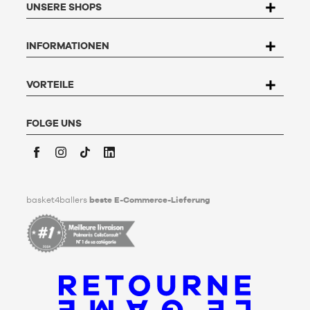
UNSERE SHOPS
dem Gesetz Nr. 78-17 vom 6. Januar 1978 über Informatik,
Dateien und Freiheitsrechte haben Sie das Recht, auf die Sie
betreffenden Daten zuzugreifen, sie zu berichtigen, zu
INFORMATIONEN
widersprechen und zu löschen. Um dieses Recht auszuüben,
kann der Nutzer an Basket4Ballers, 104 rue de Hochfelden,
67200 Strasbourg schreiben oder das Formular "
Kontakt zum
Kundenservice
" ausfüllen. Um mehr zu erfahren,
klicken Sie
VORTEILE
hier
.
Basket4Ballers informiert den Nutzer darüber, dass er zu
Lebzeiten Richtlinien für die Aufbewahrung, Löschung und
FOLGE UNS
Weitergabe seiner personenbezogenen Daten nach seinem
Tod festlegen kann. Um mehr darüber zu erfahren,
klicken Sie
bitte hier
.
Facebook
Instagram
TikTok
LinkedIn
basket4ballers
beste E-Commerce-Lieferung