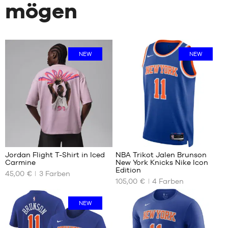
mögen
NEW
NEW
2
4
Jordan Flight T-Shirt in Iced
NBA Trikot Jalen Brunson
Carmine
New York Knicks Nike Icon
UNSERE
UNSERE
Edition
45,00 €
3
Farben
VERFÜGBAREN
VERFÜGBAREN
105,00 €
4
Farben
GRÖSSEN
GRÖSSEN
XS
S
NEW
M
M
L
XL