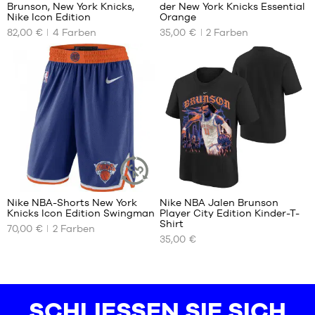
Brunson, New York Knicks,
der New York Knicks Essential
m
UNSERE
UNSERE
Nike Icon Edition
Orange
VERFÜGBAREN
VERFÜGBAREN
L –
82,00 €
4
Farben
35,00 €
2
Farben
GRÖSSEN
GRÖSSEN
Kinder
– 1,50
S –
M
m bis
Kinder
1,65 m
L
– 1,25
XL –
XL
m bis
Kinder
1,35 m
– 1,65
M –
m bis
Kind
1,80 m
–
1,35
31
m
bis
Nike NBA-Shorts New York
Nike NBA Jalen Brunson
1,50
NACHHALTIGER
Knicks Icon Edition Swingman
Player City Edition Kinder-T-
ARTIKEL
m
UNSERE
UNSERE
Shirt
70,00 €
2
Farben
VERFÜGBAREN
VERFÜGBAREN
L –
35,00 €
GRÖSSEN
GRÖSSEN
Kinder
– 1,50
S
S –
m bis
Kinder
1,65 m
XXL
– 1,25
XL –
SCHLIESSEN SIE SICH U
m bis
Kinder