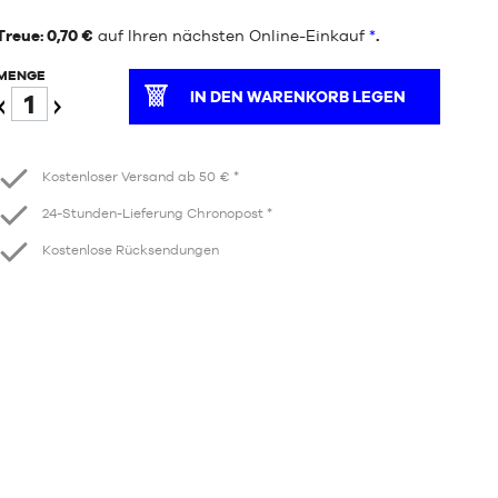
Treue: 0,70 €
auf Ihren nächsten Online-Einkauf
*
.
MENGE
IN DEN WARENKORB LEGEN
Verringern
Erhöhen
Kostenloser Versand ab 50 € *
24-Stunden-Lieferung Chronopost *
Kostenlose Rücksendungen