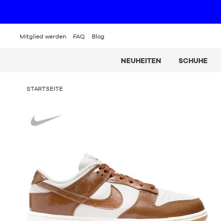
Mitglied werden
FAQ
Blog
NEUHEITEN
SCHUHE
SIE
STARTSEITE
BEFINDEN
SICH
Nike
HIER: