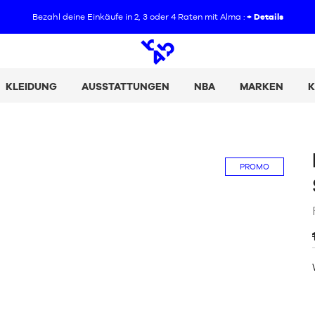
Bezahl deine Einkäufe in 2, 3 oder 4 Raten mit Alma :
+ Details
Offene
Suche
KLEIDUNG
AUSSTATTUNGEN
NBA
MARKEN
K
PROMO