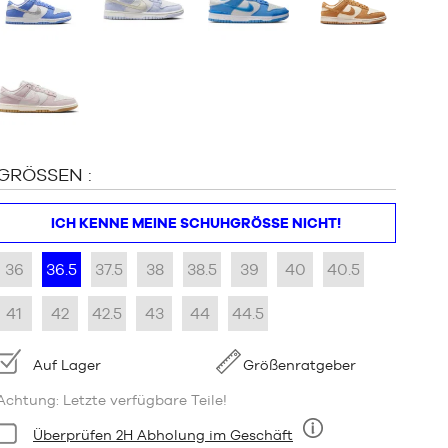
GRÖSSEN :
ICH KENNE MEINE SCHUHGRÖSSE NICHT!
36
36.5
37.5
38
38.5
39
40
40.5
41
42
42.5
43
44
44.5
Verfügbarkeit:
Auf Lager
Größenratgeber
Achtung: Letzte verfügbare Teile!
Bedingung:
Überprüfen 2H Abholung im Geschäft
Neun