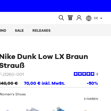
DE
(leer)
Warenkorb
Melden
Suche
:
Sie
öffnen
IND
SALE
RELEASES
sich
an
Nike Dunk Low LX Braun
/
Beige
Strauß
/
FJ2260-001
Braun
140,00 €
70,00 €
inkl. MwSt.
-50%
Women's Shoes
OTHER
5
FARBEN
COLORS
: