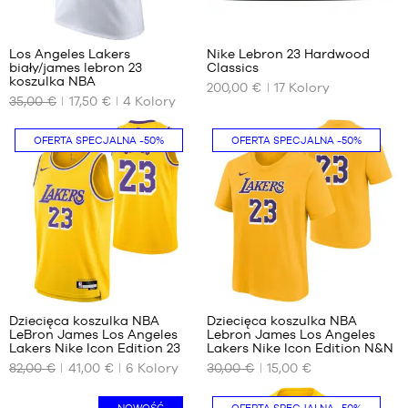
6
31
Los Angeles Lakers
Nike Lebron 23 Hardwood
biały/james lebron 23
Classics
NASZE
NASZE
koszulka NBA
200,00 €
17
Kolory
DOSTĘPNE
DOSTĘPNE
35,00 €
17,50 €
4
Kolory
ROZMIARY
ROZMIARY
XS
40
OFERTA SPECJALNA
-50%
OFERTA SPECJALNA
-50%
S
40.5
M
41
L
42
XXL
42.5
43
44
194
1
44.5
45
Dziecięca koszulka NBA
Dziecięca koszulka NBA
45.5
LeBron James Los Angeles
Lebron James Los Angeles
NASZE
NASZE
Lakers Nike Icon Edition 23
Lakers Nike Icon Edition N&N
46
DOSTĘPNE
DOSTĘPNE
82,00 €
41,00 €
6
Kolory
30,00 €
15,00 €
47
ROZMIARY
ROZMIARY
47.5
M –
S –
NOWOŚĆ
OFERTA SPECJALNA
-50%