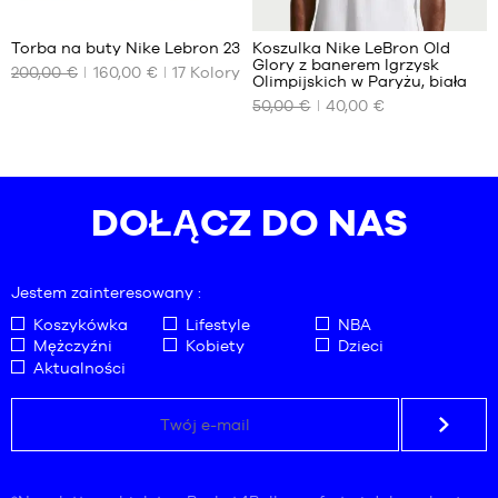
Torba na buty Nike Lebron 23
Koszulka Nike LeBron Old
Glory z banerem Igrzysk
200,00 €
160,00 €
17
Kolory
NASZE
NASZE
Olimpijskich w Paryżu, biała
DOSTĘPNE
DOSTĘPNE
50,00 €
40,00 €
ROZMIARY
ROZMIARY
40
XS
40.5
S
41
M
DOŁĄCZ DO NAS
42
L
42.5
XL
43
XXL
Jestem zainteresowany :
44
Koszykówka
Lifestyle
NBA
44.5
Mężczyźni
Kobiety
Dzieci
45
Aktualności
45.5
46
47
47.5
48