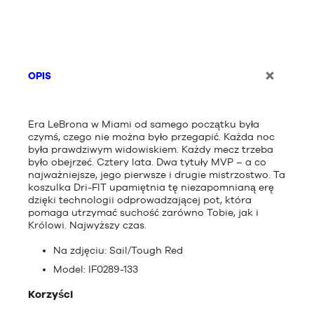
OPIS
Era LeBrona w Miami od samego początku była
czymś, czego nie można było przegapić. Każda noc
była prawdziwym widowiskiem. Każdy mecz trzeba
było obejrzeć. Cztery lata. Dwa tytuły MVP – a co
najważniejsze, jego pierwsze i drugie mistrzostwo. Ta
koszulka Dri-FIT upamiętnia tę niezapomnianą erę
dzięki technologii odprowadzającej pot, która
pomaga utrzymać suchość zarówno Tobie, jak i
Królowi. Najwyższy czas.
Na zdjęciu: Sail/Tough Red
Model: IF0289-133
Korzyści