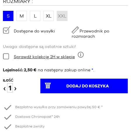
ROZMIARY :
S
M
L
XL
XXL
Dostępność:
Dostępne do wysyłki
Przewodnik po
rozmiarach
Uwaga: dostępne są ostatnie sztuki!
Stan:
Sprawdź kolekcję 2H w sklepie
Dziewięć
Lojalność: 2,50 €
na następny zakup online
*.
ILOŚĆ
DODAJ DO KOSZYKA
Redukcja
Wzrost
Bezpłatna wysyłka przy zamówieniu powyżej 50 € *
Dostawa Chronopost* 24h
Bezpłatne zwroty