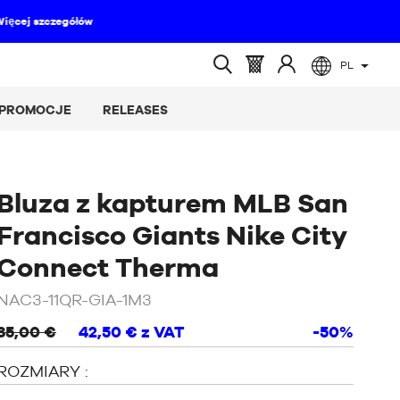
PL
(pusty)
Koszyk
Zaloguj
Wyszukiwanie
:
się
otwarte
PROMOCJE
RELEASES
do
Bluza z kapturem MLB San
Francisco Giants Nike City
/
Biały
Connect Therma
NAC3-11QR-GIA-1M3
85,00 €
42,50 €
z VAT
-50%
ROZMIARY :