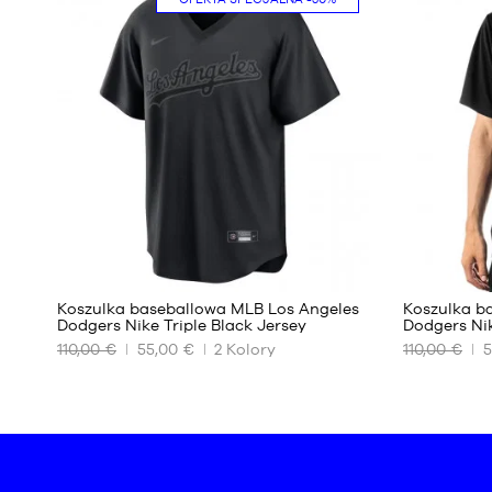
S
S
M
M
23
Koszulka baseballowa MLB Los Angeles
Koszulka b
Dodgers Nike Triple Black Jersey
Dodgers Nik
110,00 €
55,00 €
2
Kolory
110,00 €
5
NASZE
NASZE
DOSTĘPNE
DOSTĘPNE
ROZMIARY
ROZMIARY
S
S
M