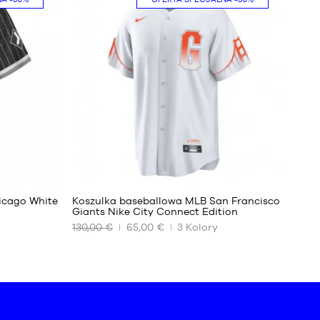
S
M
31
icago White
Koszulka baseballowa MLB San Francisco
Giants Nike City Connect Edition
130,00 €
65,00 €
3
Kolory
NASZE
DOSTĘPNE
ROZMIARY
S