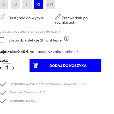
S
M
L
XL
XXL
Dostępność:
Dostępne do wysyłki
Przewodnik po
rozmiarach
Uwaga: dostępne są ostatnie sztuki!
Stan:
Sprawdź kolekcję 2H w sklepie
Dziewięć
Lojalność: 0,40 €
na następny zakup online
*.
ILOŚĆ
DODAJ DO KOSZYKA
Redukcja
Wzrost
Bezpłatna wysyłka przy zamówieniu powyżej 50 € *
Dostawa Chronopost* 24h
Bezpłatne zwroty