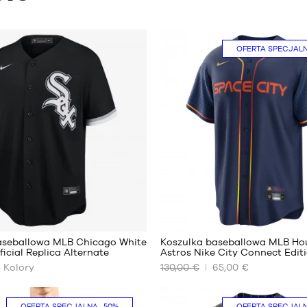
OFERTA SPECJAL
18
2
aseballowa MLB Chicago White
Koszulka baseballowa MLB Ho
ficial Replica Alternate
Astros Nike City Connect Edit
4
Kolory
130,00 €
65,00 €
NASZE
DOSTĘPNE
ROZMIARY
OFERTA SPECJALNA
-50%
OFERTA SPECJAL