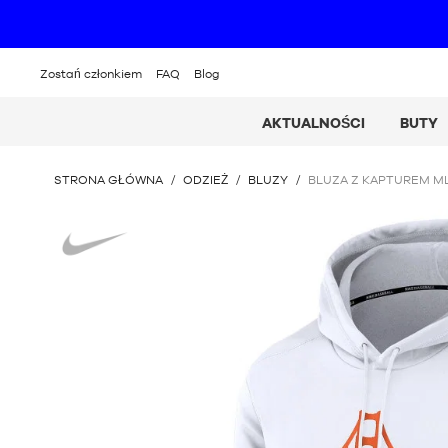
Zostań członkiem
FAQ
Blog
AKTUALNOŚCI
BUTY
JESTEŚ
STRONA GŁÓWNA
/
ODZIEŻ
/
BLUZY
/
BLUZA Z KAPTUREM ML
TUTAJ
:
Nike