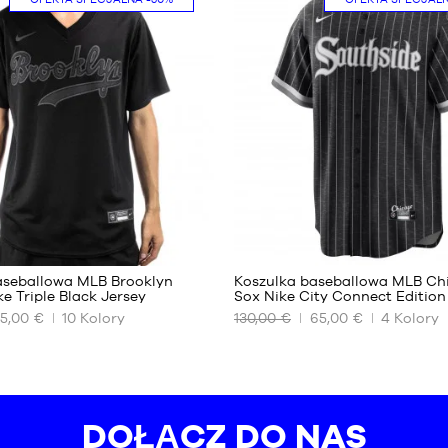
S
99
18
aseballowa MLB Brooklyn
Koszulka baseballowa MLB Ch
e Triple Black Jersey
Sox Nike City Connect Edition
5,00 €
10
Kolory
130,00 €
65,00 €
4
Kolory
NASZE
DOSTĘPNE
ROZMIARY
S
DOŁĄCZ DO NAS