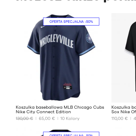
OFERTA SPECJALNA
-50%
99
Koszulka baseballowa MLB Chicago Cubs
Koszulka b
Nike City Connect Edition
Sox Nike Of
130,00 €
65,00 €
10
Kolory
110,00 €
NASZE
NASZE
DOSTĘPNE
DOSTĘPNE
ROZMIARY
ROZMIARY
OFERTA SPECJALNA
-50%