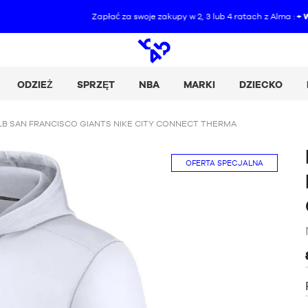
Zapłać za swoje zakupy w 2, 3 lub 4 ratach z Alma :
+ Więcej szczegółów
Wyszukiwanie
otwarte
ODZIEŻ
SPRZĘT
NBA
MARKI
DZIECKO
B SAN FRANCISCO GIANTS NIKE CITY CONNECT THERMA
OFERTA SPECJALNA