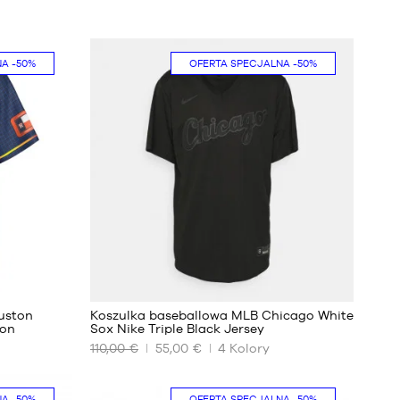
NA
-50%
OFERTA SPECJALNA
-50%
18
uston
Koszulka baseballowa MLB Chicago White
ion
Sox Nike Triple Black Jersey
110,00 €
55,00 €
4
Kolory
NASZE
DOSTĘPNE
ROZMIARY
NA
-50%
OFERTA SPECJALNA
-50%