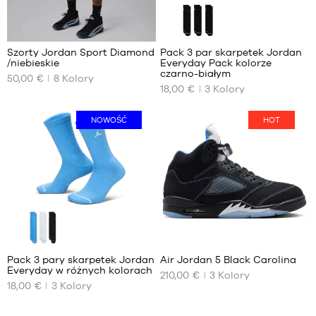
7
Szorty Jordan Sport Diamond
Pack 3 par skarpetek Jordan
/niebieskie
Everyday Pack kolorze
NASZE
NASZE
czarno-białym
50,00 €
8
Kolory
DOSTĘPNE
DOSTĘPNE
18,00 €
3
Kolory
ROZMIARY
ROZMIARY
S
38
NOWOŚĆ
HOT
M
42
L
46
XL
50
XXL
176
Pack 3 pary skarpetek Jordan
Air Jordan 5 Black Carolina
Everyday w różnych kolorach
210,00 €
3
Kolory
NASZE
NASZE
18,00 €
3
Kolory
DOSTĘPNE
DOSTĘPNE
ROZMIARY
ROZMIARY