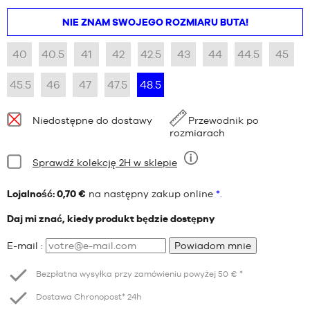
NIE ZNAM SWOJEGO ROZMIARU BUTA!
40
40.5
41
42
42.5
43
44
44.5
45
45.5
46
47
47.5
48.5
Dostępność:
Niedostępne do dostawy
Przewodnik po
rozmiarach
Stan:
Sprawdź kolekcję 2H w sklepie
Dziewięć
Lojalność: 0,70 €
na następny zakup online
*.
Daj mi znać, kiedy produkt będzie dostępny
E-mail :
Powiadom mnie
Bezpłatna wysyłka przy zamówieniu powyżej 50 € *
Dostawa Chronopost* 24h