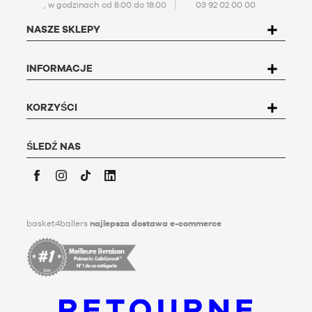
, w godzinach od 8:00 do 18:00
03 92 02 00 00
osobowych (PPDP)
. Zgodnie z francuską ustawą o ochronie
danych osobowych nr 78-17 z dnia 6 stycznia 1978 r.,
NASZE SKLEPY
użytkownik ma prawo do dostępu, poprawiania,
kwestionowania i usuwania wszelkich dotyczących go
danych. Aby skorzystać z tego prawa, użytkownik może
INFORMACJE
napisać do Basket4Ballers, 104 rue de Hochfelden, 67200
Strasbourg lub wypełnić formularz
"Kontakt z obsługą
klienta
".
Aby uzyskać więcej informacji,
kliknij
tutaj. Basket4Ballers
KORZYŚCI
informuje użytkownika, że może on określić, za życia,
dyrektywy dotyczące przechowywania, usuwania i
przekazywania swoich danych osobowych po jego śmierci.
ŚLEDŹ NAS
Aby dowiedzieć się więcej, kliknij
tutaj
.
Facebook
Instagram
TikTok
LinkedIn
basket4ballers
najlepsza dostawa e-commerce