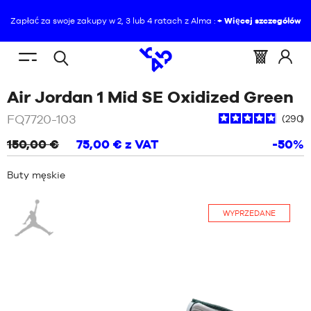
Zapłać za swoje zakupy w 2, 3 lub 4 ratach z Alma :
+ Więcej szczegółów
PL
(pusty)
Menu
Koszyk
Zalogu
Wyszukiwanie
JESTEŚ
STRONA
mobile
:
się
/
Air Jordan 1 Mid SE Oxidized Green
otwarte
TUTAJ
GŁÓWNA
AKTUALNOŚCI
/
PROMOCJE
/
AIR
do
:
JORDAN
Bi
FQ7720-103
290
1
BUTY
MID
150,00 €
75,00 €
z VAT
-50%
SE
AKTUALNOŚCI
OXIDIZED
ODZIEŻ
GREEN
Buty męskie
BUTY
Jordan
SPRZĘT
WYPRZEDANE
ODZIEŻ
NBA
SPRZĘT
MARKI
NBA
DZIECKO