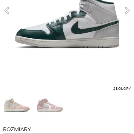
MARKI
PROMOCJE
DZIECKO
poprzedni
nas
RELEASES
PROMOCJE
RELEASES
PL
Zostań
członkiem
FAQ
INNE
2
KOLORY
KOLORY
:
Blog
ROZMIARY :