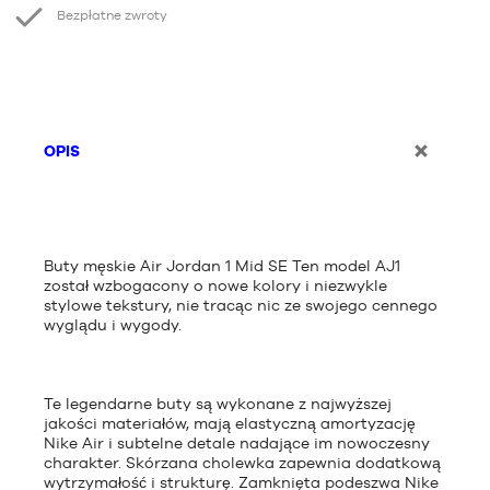
Bezpłatne zwroty
OPIS
Buty męskie Air Jordan 1 Mid SE Ten model AJ1
został wzbogacony o nowe kolory i niezwykle
stylowe tekstury, nie tracąc nic ze swojego cennego
wyglądu i wygody.
Te legendarne buty są wykonane z najwyższej
jakości materiałów, mają elastyczną amortyzację
Nike Air i subtelne detale nadające im nowoczesny
charakter. Skórzana cholewka zapewnia dodatkową
wytrzymałość i strukturę. Zamknięta podeszwa Nike