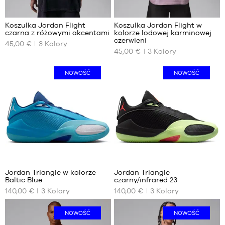
2
2
Koszulka Jordan Flight
Koszulka Jordan Flight w
czarna z różowymi akcentami
kolorze lodowej karminowej
NASZE
NASZE
czerwieni
45,00 €
3
Kolory
DOSTĘPNE
DOSTĘPNE
45,00 €
3
Kolory
ROZMIARY
ROZMIARY
XS
XS
NOWOŚĆ
NOWOŚĆ
S
M
M
L
L
XL
XL
XXL
XXL
Jordan Triangle w kolorze
Jordan Triangle
Baltic Blue
czarny/infrared 23
NASZE
NASZE
140,00 €
3
Kolory
140,00 €
3
Kolory
DOSTĘPNE
DOSTĘPNE
ROZMIARY
ROZMIARY
NOWOŚĆ
NOWOŚĆ
40.5
40.5