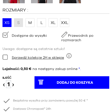
ROZMIARY :
XS
S
M
L
XL
XXL
Dostępność:
Dostępne do wysyłki
Przewodnik po
rozmiarach
Uwaga: dostępne są ostatnie sztuki!
Stan:
Sprawdź kolekcję 2H w sklepie
Dziewięć
Lojalność: 0,50 €
na następny zakup online
*.
ILOŚĆ
DODAJ DO KOSZYKA
Redukcja
Wzrost
Bezpłatna wysyłka przy zamówieniu powyżej 50 € *
Dostawa Chronopost* 24h