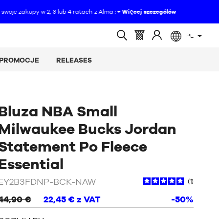
PL
(pusty)
Koszyk
Zaloguj
Wyszukiwanie
:
się
otwarte
PROMOCJE
RELEASES
do
Bluza NBA Small
Milwaukee Bucks Jordan
Statement Po Fleece
/
Czarny
Essential
EY2B3FDNP-BCK-NAW
1
44,90 €
22,45 €
z VAT
-50%