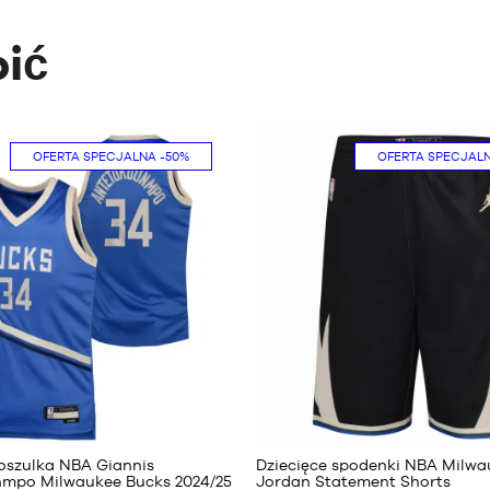
ić
OFERTA SPECJALNA
-50%
OFERTA SPECJAL
109
86
koszulka NBA Giannis
Dziecięce spodenki NBA Milwa
mpo Milwaukee Bucks 2024/25
Jordan Statement Shorts