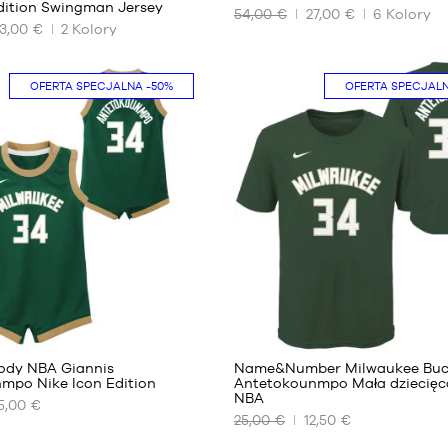
Edition Swingman Jersey
54,00 €
27,00 €
6
Kolory
NASZE
3,00 €
2
Kolory
DOSTĘPNE
ROZMIARY
OFERTA SPECJALNA
-50%
OFERTA SPECJAL
XL –
dziecko
– od
165 cm
do 180
cm
2
body NBA Giannis
Name&Number Milwaukee Buck
mpo Nike Icon Edition
Antetokounmpo Mała dziecięc
NBA
5,00 €
NASZE
25,00 €
12,50 €
DOSTĘPNE
ROZMIARY