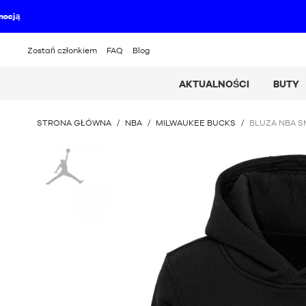
Zostań członkiem
FAQ
Blog
AKTUALNOŚCI
BUTY
JESTEŚ
STRONA GŁÓWNA
/
NBA
/
MILWAUKEE BUCKS
/
BLUZA NBA S
TUTAJ
:
Jordan