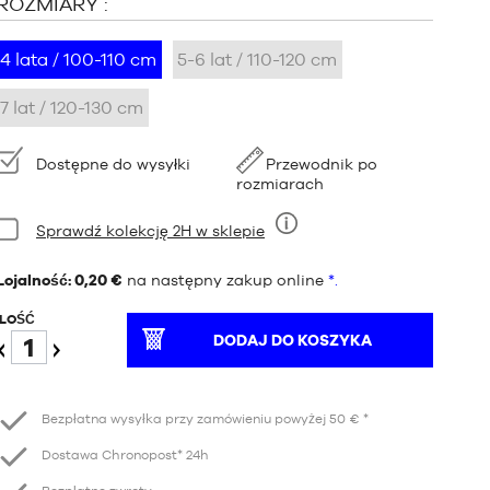
ROZMIARY :
4 lata / 100-110 cm
5-6 lat / 110-120 cm
7 lat / 120-130 cm
Dostępność:
Dostępne do wysyłki
Przewodnik po
rozmiarach
Stan:
Sprawdź kolekcję 2H w sklepie
Dziewięć
Lojalność: 0,20 €
na następny zakup online
*.
ILOŚĆ
DODAJ DO KOSZYKA
Redukcja
Wzrost
Bezpłatna wysyłka przy zamówieniu powyżej 50 € *
Dostawa Chronopost* 24h