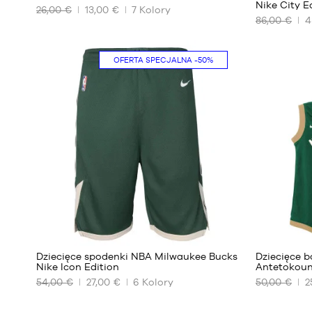
Nike City 
26,00 €
13,00 €
7
Kolory
NASZE
NASZE
86,00 €
4
DOSTĘPNE
DOSTĘPNE
ROZMIARY
ROZMIARY
OFERTA SPECJALNA
-50%
4
XL –
lata
dziecko
/
– od
100-
165 cm
110
do 180
cm
cm
5-6
lat
/
110-
120
cm
86
Dziecięce spodenki NBA Milwaukee Bucks
Dziecięce 
Nike Icon Edition
Antetokoun
54,00 €
27,00 €
6
Kolory
50,00 €
2
NASZE
NASZE
DOSTĘPNE
DOSTĘPNE
ROZMIARY
ROZMIARY