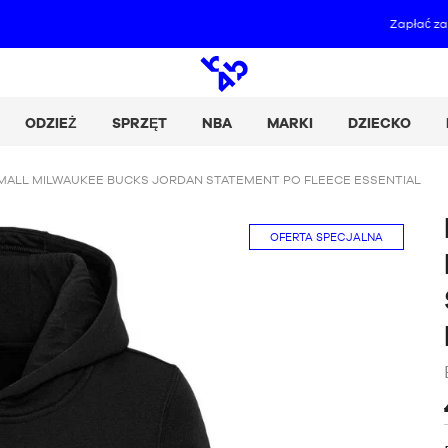
Zapłać za swoje zakupy w 2, 3 lub 4 ratach z Alma :
+ Więcej szczegółów
Wyszukiwanie
otwarte
ODZIEŻ
SPRZĘT
NBA
MARKI
DZIECKO
MALL MILWAUKEE BUCKS JORDAN STATEMENT PO FLEECE ESSENTIAL
OFERTA SPECJALNA