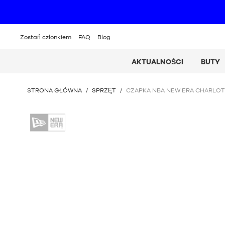
Zostań członkiem
FAQ
Blog
AKTUALNOŚCI
BUTY
JESTEŚ
STRONA GŁÓWNA
/
SPRZĘT
/
CZAPKA NBA NEW ERA CHARLOT
TUTAJ
:
New
Era