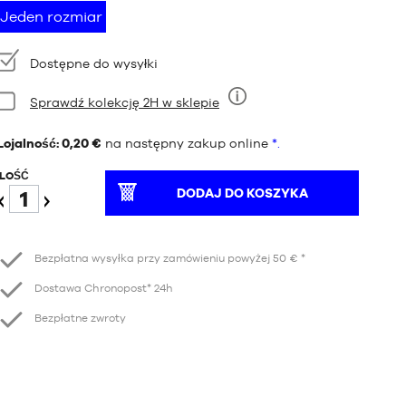
Jeden rozmiar
Dostępność:
Dostępne do wysyłki
Stan:
Sprawdź kolekcję 2H w sklepie
Dziewięć
Lojalność: 0,20 €
na następny zakup online
*.
ILOŚĆ
DODAJ DO KOSZYKA
Redukcja
Wzrost
Bezpłatna wysyłka przy zamówieniu powyżej 50 € *
Dostawa Chronopost* 24h
Bezpłatne zwroty