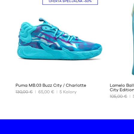
OFERTA SPECJALNA
-50%
Jeden
XS
rozmiar
326
Puma MB.03 Buzz City / Charlotte
Lamelo Bal
City Editio
130,00 €
65,00 €
5
Kolory
105,00 €
NASZE
NASZE
DOSTĘPNE
DOSTĘPNE
ROZMIARY
ROZMIARY
51
S