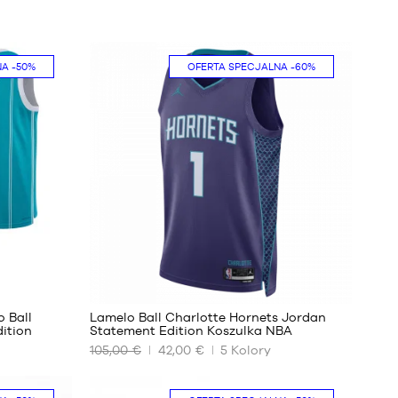
NA
-50%
OFERTA SPECJALNA
-60%
32
 Ball
Lamelo Ball Charlotte Hornets Jordan
dition
Statement Edition Koszulka NBA
105,00 €
42,00 €
5
Kolory
NASZE
DOSTĘPNE
ROZMIARY