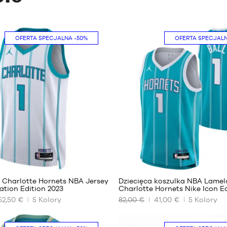
OFERTA SPECJALNA
-50%
OFERTA SPECJAL
32
38
l Charlotte Hornets NBA Jersey
Dziecięca koszulka NBA Lamelo
ation Edition 2023
Charlotte Hornets Nike Icon E
52,50 €
5
Kolory
82,00 €
41,00 €
5
Kolory
NASZE
DOSTĘPNE
ROZMIARY