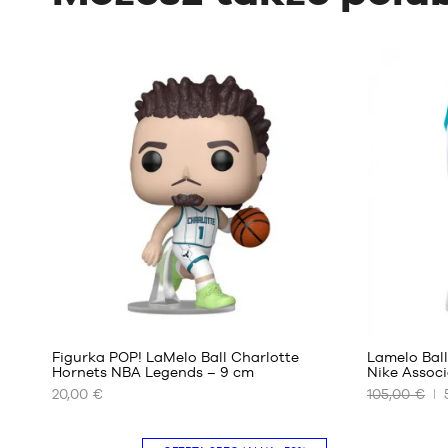
Figurka POP! LaMelo Ball Charlotte
Lamelo Bal
Hornets NBA Legends – 9 cm
Nike Associ
20,00 €
105,00 €
NASZE
NASZE
DOSTĘPNE
DOSTĘPNE
ROZMIARY
ROZMIARY