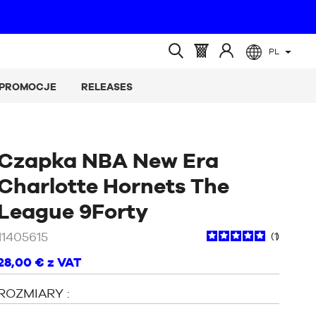
PL
(pusty)
Koszyk
Zaloguj
Wyszukiwanie
:
się
otwarte
PROMOCJE
RELEASES
do
Czapka NBA New Era
Charlotte Hornets The
/
Niebieski
League 9Forty
11405615
1
28,00 €
z VAT
ROZMIARY :