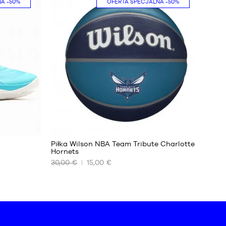
NA
-50%
OFERTA SPECJALNA
-50%
S
1
Piłka Wilson NBA Team Tribute Charlotte
Hornets
30,00 €
15,00 €
NASZE
DOSTĘPNE
ROZMIARY
rozmiar
7