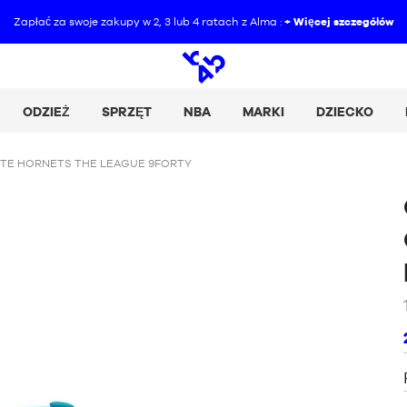
Zapłać za swoje zakupy w 2, 3 lub 4 ratach z Alma :
+ Więcej szczegółów
Wyszukiwanie
otwarte
ODZIEŻ
SPRZĘT
NBA
MARKI
DZIECKO
TE HORNETS THE LEAGUE 9FORTY