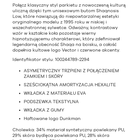
Połącz klasyczny styl parkietu z nowoczesną kulturą
uliczną dzięki tym unisexowym butom Shaqnosis
Low, które nawiązują do niepowtarzalnej estetyki
oryginalnego modelu z 1995 roku w niskiej i
wszechstronnej sylwetce. Odważny, kontrastowy
wzór w kształcie koła pozostaje wierny
hipnotyzującemu charakterowi, który zdefiniował
legendarną obecność Shaqa na boisku, a całość
dopełnia kultowe logo Vector i czerwone akcenty.
Identyfikator stylu: 100244789-2294
ASYMETRYCZNY TRZPIENI Z POŁĄCZENIEM
ZAMKIEM I SKÓRY
SZEŚCIOKĄTNA AMORTYZACJA HEXALITE
WKŁADKA Z MATERIAŁU EVA
PODSZEWKA TEKSTYLNA
WKŁADKA Z GUMY
Haftowane logo Dunkman
Cholewka: 34% materiał syntetyczny powlekany PU,
29% skóra bydlęca powlekana PU, 28% skóra