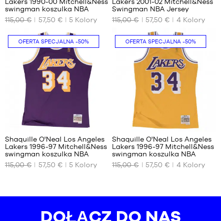
Lakers 1990-00 Mitchell&Ness
Lakers 2001-02 Mitchell&Ness
NASZE
NASZE
swingman koszulka NBA
Swingman NBA Jersey
DOSTĘPNE
DOSTĘPNE
115,00 €
57,50 €
5
Kolory
115,00 €
57,50 €
4
Kolory
ROZMIARY
ROZMIARY
S
S
OFERTA SPECJALNA
-50%
OFERTA SPECJALNA
-50%
66
66
Shaquille O'Neal Los Angeles
Shaquille O'Neal Los Angeles
Lakers 1996-97 Mitchell&Ness
Lakers 1996-97 Mitchell&Ness
NASZE
NASZE
swingman koszulka NBA
swingman koszulka NBA
DOSTĘPNE
DOSTĘPNE
115,00 €
57,50 €
5
Kolory
115,00 €
57,50 €
4
Kolory
ROZMIARY
ROZMIARY
XS
S
S
DOŁĄCZ DO NAS