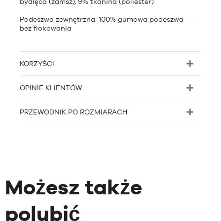
bydlęca (zamsz), 9% tkanina (poliester)
Podeszwa zewnętrzna: 100% gumowa podeszwa —
bez flokowania
KORZYŚCI
OPINIE KLIENTÓW
PRZEWODNIK PO ROZMIARACH
Możesz także
polubić