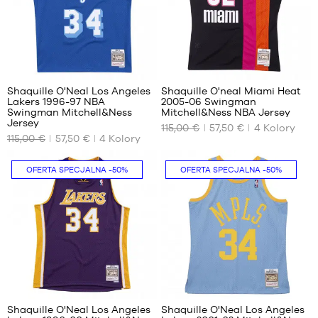
66
66
Shaquille O'Neal Los Angeles
Shaquille O'neal Miami Heat
Lakers 1996-97 NBA
2005-06 Swingman
NASZE
NASZE
Swingman Mitchell&Ness
Mitchell&Ness NBA Jersey
DOSTĘPNE
DOSTĘPNE
Jersey
115,00 €
57,50 €
4
Kolory
ROZMIARY
ROZMIARY
115,00 €
57,50 €
4
Kolory
XS
XS
OFERTA SPECJALNA
-50%
OFERTA SPECJALNA
-50%
S
S
66
66
Shaquille O'Neal Los Angeles
Shaquille O'Neal Los Angeles