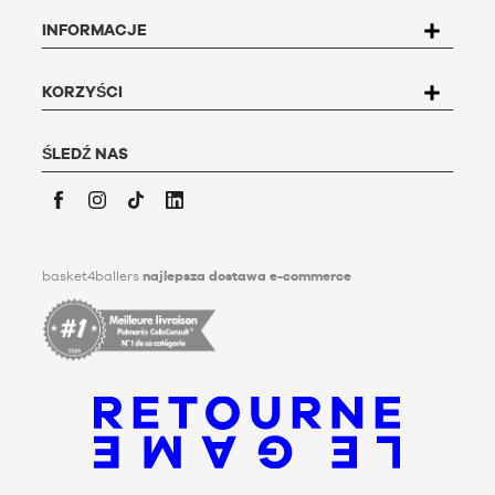
danych. Aby skorzystać z tego prawa, użytkownik może
INFORMACJE
napisać do Basket4Ballers, 104 rue de Hochfelden, 67200
Strasbourg lub wypełnić formularz
"Kontakt z obsługą
klienta
".
Aby uzyskać więcej informacji,
kliknij
tutaj. Basket4Ballers
KORZYŚCI
informuje użytkownika, że może on określić, za życia,
dyrektywy dotyczące przechowywania, usuwania i
przekazywania swoich danych osobowych po jego śmierci.
ŚLEDŹ NAS
Aby dowiedzieć się więcej, kliknij
tutaj
.
Facebook
Instagram
TikTok
LinkedIn
basket4ballers
najlepsza dostawa e-commerce