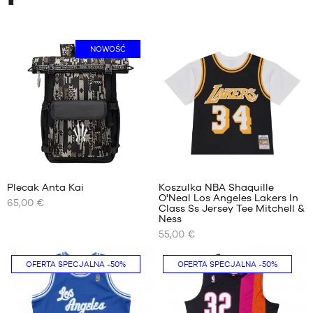
NOWOŚĆ
Plecak Anta Kai
Koszulka NBA Shaquille
O'Neal Los Angeles Lakers In
65,00 €
NASZE
NASZE
Class Ss Jersey Tee Mitchell &
DOSTĘPNE
DOSTĘPNE
Ness
ROZMIARY
ROZMIARY
55,00 €
Jeden
S
OFERTA SPECJALNA
-50%
OFERTA SPECJALNA
-50%
rozmiar
M
L
XL