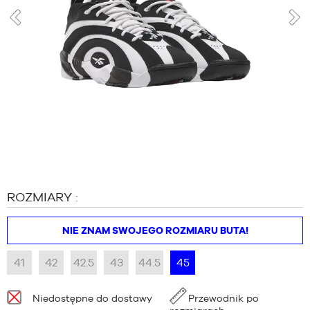
MARKI
PROMOCJE
poprzedni
nas
DZIECKO
RELEASES
PROMOCJE
RELEASES
PL
Zostań
członkiem
ROZMIARY :
FAQ
Blog
NIE ZNAM SWOJEGO ROZMIARU BUTA!
41
42
42.5
43
44.5
45
Dostępność:
Niedostępne do dostawy
Przewodnik po