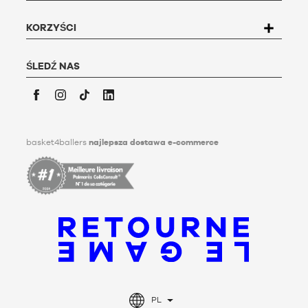
Strasbourg lub wypełnić formularz
"Kontakt z obsługą
klienta
".
Aby uzyskać więcej informacji,
kliknij
tutaj. Basket4Ballers
KORZYŚCI
informuje użytkownika, że może on określić, za życia,
dyrektywy dotyczące przechowywania, usuwania i
przekazywania swoich danych osobowych po jego śmierci.
ŚLEDŹ NAS
Aby dowiedzieć się więcej, kliknij
tutaj
.
Facebook
Instagram
TikTok
LinkedIn
basket4ballers
najlepsza dostawa e-commerce
PL