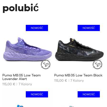
polubić
NOWOŚĆ
NOWOŚĆ
Puma MB.05 Low Team
Puma MB.05 Low Team Black
ZRÓWNOWAŻONY
ZRÓWNOW
Lavender Alert
ARTYKUŁ
ARTYKUŁ
115,00 €
7
Kolory
NASZE
NASZE
115,00 €
7
Kolory
DOSTĘPNE
DOSTĘPNE
ROZMIARY
ROZMIARY
NOWOŚĆ
NOWOŚĆ
40
40
40.5
40.5