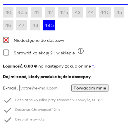
40
40.5
41
42
42.5
43
44
44.5
45
46
47
48
49.5
Dostępność:
Niedostępne do dostawy
Stan:
Sprawdź kolekcję 2H w sklepie
Dziewięć
Lojalność: 0,60 €
na następny zakup online
*.
Daj mi znać, kiedy produkt będzie dostępny
E-mail :
Powiadom mnie
Bezpłatna wysyłka przy zamówieniu powyżej 50 € *
Dostawa Chronopost* 24h
Bezpłatne zwroty