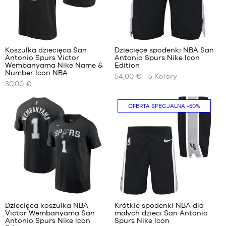
M –
dziecko
– od
10
30
135 cm
do 150
Koszulka dziecięca San
Dziecięce spodenki NBA San
cm
Antonio Spurs Victor
Antonio Spurs Nike Icon
NASZE
NASZE
L –
Wembanyama Nike Name &
Edition
DOSTĘPNE
DOSTĘPNE
Number Icon NBA
dziecko
54,00 €
5
Kolory
ROZMIARY
ROZMIARY
– od
30,00 €
150 cm
S –
M –
do 165
OFERTA SPECJALNA
-50%
dziecko
dziecko
cm
– od
– od
XL –
125 cm
135 cm
dziecko
do 135
do 150
– od
cm
cm
165 cm
M –
L –
do 180
dziecko
dziecko
cm
– od
– od
135 cm
150 cm
1
30
do 150
do 165
cm
cm
Dziecięca koszulka NBA
Krótkie spodenki NBA dla
L –
XL –
Victor Wembanyama San
małych dzieci San Antonio
NASZE
NASZE
Antonio Spurs Nike Icon
Spurs Nike Icon
dziecko
dziecko