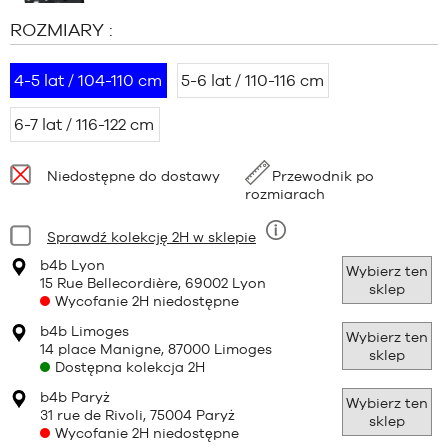
ROZMIARY :
4-5 lat / 104-110 cm
5-6 lat / 110-116 cm
6-7 lat / 116-122 cm
Dostępność:
Niedostępne do dostawy
Przewodnik po
rozmiarach
Stan:
Sprawdź kolekcję 2H w sklepie
Dziewięć
b4b Lyon
Wybierz ten
15 Rue Bellecordière, 69002 Lyon
sklep
Wycofanie 2H niedostępne
b4b Limoges
Wybierz ten
14 place Manigne, 87000 Limoges
sklep
Dostępna kolekcja 2H
b4b Paryż
Wybierz ten
31 rue de Rivoli, 75004 Paryż
sklep
Wycofanie 2H niedostępne