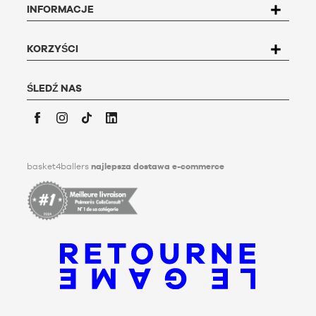
INFORMACJE
napisać do Basket4Ballers, 104 rue de Hochfelden, 67200
Strasbourg lub wypełnić formularz
"Kontakt z obsługą
klienta
".
Aby uzyskać więcej informacji,
kliknij
tutaj. Basket4Ballers
KORZYŚCI
informuje użytkownika, że może on określić, za życia,
dyrektywy dotyczące przechowywania, usuwania i
przekazywania swoich danych osobowych po jego śmierci.
ŚLEDŹ NAS
Aby dowiedzieć się więcej, kliknij
tutaj
.
Facebook
Instagram
TikTok
LinkedIn
basket4ballers
najlepsza dostawa e-commerce