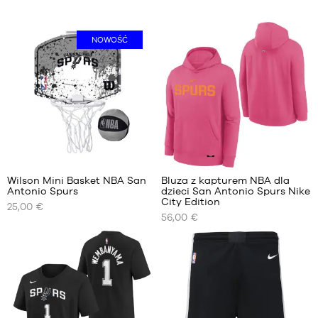
NOWOŚĆ
3
Wilson Mini Basket NBA San
Bluza z kapturem NBA dla
Antonio Spurs
dzieci San Antonio Spurs Nike
NASZE
NASZE
City Edition
25,00 €
DOSTĘPNE
DOSTĘPNE
56,00 €
ROZMIARY
ROZMIARY
Jeden
S –
rozmiar
dziecko
– od
125 cm
do 135
cm