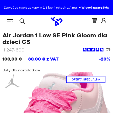
Zapłać za swoje zakupy w 2, 3 lub 4 ratach z Alma :
+ Więcej szczegółów
PL
(pusty)
Menu
Koszyk
Zalogu
Wyszukiwanie
JESTEŚ
STRONA
mobile
:
się
Air Jordan 1 Low SE Pink Gloom dla
otwarte
TUTAJ
GŁÓWNA
AKTUALNOŚCI
do
:
/
Czerwony
dzieci GS
BUTY
II1247-600
71
AKTUALNOŚCI
100,00 €
80,00 €
z VAT
-20%
ODZIEŻ
BUTY
Buty dla nastolatków
SPRZĘT
Jordan
ODZIEŻ
OFERTA SPECJALNA
NBA
SPRZĘT
MARKI
NBA
DZIECKO