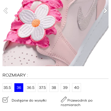
MARKI
PROMOCJE
DZIECKO
poprzedni
nas
RELEASES
PROMOCJE
RELEASES
PL
Zostań
członkiem
FAQ
ROZMIARY :
Blog
35.5
36
36.5
37.5
38
39
40
Dostępność:
Dostępne do wysyłki
Przewodnik po
rozmiarach