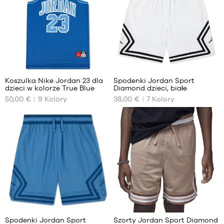
lat
11
-
12
11
-
lat
12
lat
13
19
5
-
13
Koszulka Nike Jordan 23 dla
Spodenki Jordan Sport
lat
dzieci w kolorze True Blue
Diamond dzieci, białe
NASZE
NASZE
15
50,00 €
9
Kolory
38,00 €
7
Kolory
DOSTĘPNE
DOSTĘPNE
-
ROZMIARY
ROZMIARY
15
lat
10
10
-
-
10
10
lat
lat
12
12
-
-
12
12
lat
lat
5
5
13
13
-
-
Spodenki Jordan Sport
Szorty Jordan Sport Diamond
13
13