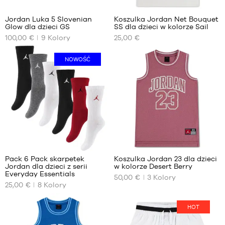
Jordan Luka 5 Slovenian
Koszulka Jordan Net Bouquet
Glow dla dzieci GS
SS dla dzieci w kolorze Sail
NASZE
NASZE
100,00 €
9
Kolory
25,00 €
DOSTĘPNE
DOSTĘPNE
ROZMIARY
ROZMIARY
NOWOŚĆ
36
10
-
36.5
10
37.5
lat
38
12
38.5
-
12
39
lat
40
1
1
13
-
Pack 6 Pack skarpetek
Koszulka Jordan 23 dla dzieci
13
Jordan dla dzieci z serii
w kolorze Desert Berry
NASZE
NASZE
lat
Everyday Essentials
50,00 €
3
Kolory
DOSTĘPNE
DOSTĘPNE
15
25,00 €
8
Kolory
ROZMIARY
ROZMIARY
-
15
9 -
10
HOT
lat
9
-
lat
10