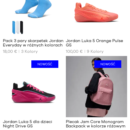
50
1
Pack 3 pary skarpetek Jordan
Jordan Luka 5 Orange Pulse
Everyday w różnych kolorach
GS
NASZE
NASZE
18,00 €
3
Kolory
100,00 €
9
Kolory
DOSTĘPNE
DOSTĘPNE
ROZMIARY
ROZMIARY
NOWOŚĆ
NOWOŚĆ
38
35.5
42
36
50
36.5
37.5
38
38.5
39
1
3
40
Jordan Luka 5 dla dzieci
Plecak Jam Core Monogram
Night Drive GS
Backpack w kolorze różowym
NASZE
NASZE