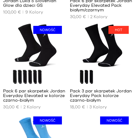
Jordan Luka 5 Slovenian
Pack 6 par skarpetek Jordan
Glow dla dzieci GS
Everyday Elevated Pack
NASZE
NASZE
białym/czarnym
100,00 €
9
Kolory
DOSTĘPNE
DOSTĘPNE
30,00 €
2
Kolory
ROZMIARY
ROZMIARY
36
38
NOWOŚĆ
HOT
36.5
42
37.5
46
38
50
38.5
39
40
Pack 6 par skarpetek Jordan
Pack 3 par skarpetek Jordan
Everyday Elevated w kolorze
Everyday Pack kolorze
NASZE
NASZE
czarno-białym
czarno-białym
DOSTĘPNE
DOSTĘPNE
30,00 €
2
Kolory
18,00 €
3
Kolory
ROZMIARY
ROZMIARY
42
38
NOWOŚĆ
NOWOŚĆ
46
42
50
46