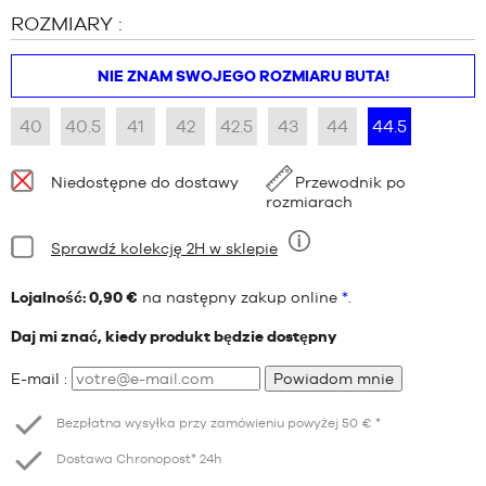
ROZMIARY :
NIE ZNAM SWOJEGO ROZMIARU BUTA!
40
40.5
41
42
42.5
43
44
44.5
Dostępność:
Niedostępne do dostawy
Przewodnik po
rozmiarach
Stan:
Sprawdź kolekcję 2H w sklepie
Dziewięć
Lojalność: 0,90 €
na następny zakup online
*.
Daj mi znać, kiedy produkt będzie dostępny
E-mail :
Powiadom mnie
Bezpłatna wysyłka przy zamówieniu powyżej 50 € *
Dostawa Chronopost* 24h