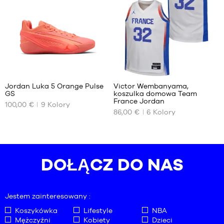
46
50
50
1
48
Jordan Luka 5 Orange Pulse
Victor Wembanyama,
GS
koszulka domowa Team
NASZE
NASZE
France Jordan
100,00 €
9
Kolory
DOSTĘPNE
DOSTĘPNE
86,00 €
6
Kolory
ROZMIARY
ROZMIARY
35.5
L –
dziecko
36
– od
36.5
DOŁĄCZ DO NAS
150 cm
37.5
do 165
cm
38
XL –
38.5
Jestem zainteresowany :
dziecko
39
– od
Koszykówka
Lifestyle
NBA
40
165 cm
Mężczyźni
Kobiety
Dzieci