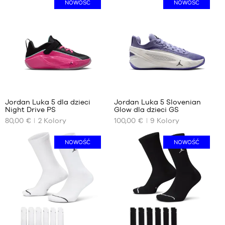
NOWOŚĆ
NOWOŚĆ
1
Jordan Luka 5 dla dzieci
Jordan Luka 5 Slovenian
Night Drive PS
Glow dla dzieci GS
NASZE
NASZE
80,00 €
2
Kolory
100,00 €
9
Kolory
DOSTĘPNE
DOSTĘPNE
ROZMIARY
ROZMIARY
NOWOŚĆ
NOWOŚĆ
31.5
36
32
36.5
33
37.5
33.5
38
34
38.5
35
39
40