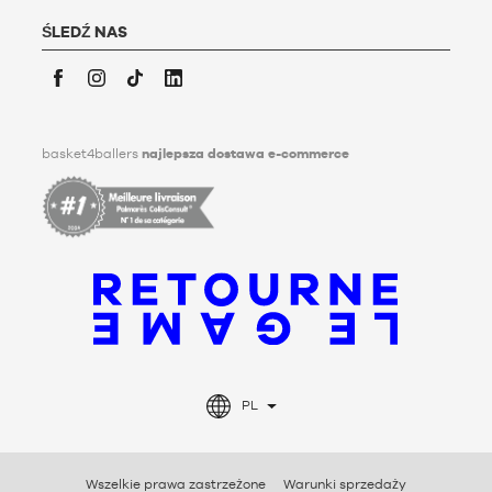
dyrektywy dotyczące przechowywania, usuwania i
przekazywania swoich danych osobowych po jego śmierci.
ŚLEDŹ NAS
Aby dowiedzieć się więcej, kliknij
tutaj
.
Facebook
Instagram
TikTok
LinkedIn
basket4ballers
najlepsza dostawa e-commerce
PL
Wszelkie prawa zastrzeżone
Warunki sprzedaży