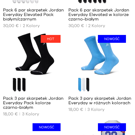
Pack 6 par skarpetek Jordan
Pack 6 par skarpetek Jordan
Everyday Elevated Pack
Everyday Elevated w kolorze
NASZE
NASZE
białym/czarnym
czarno-białym
DOSTĘPNE
DOSTĘPNE
30,00 €
2
Kolory
30,00 €
2
Kolory
ROZMIARY
ROZMIARY
38
42
HOT
NOWOŚĆ
42
46
46
50
50
Pack 3 par skarpetek Jordan
Pack 3 pary skarpetek Jordan
Everyday Pack kolorze
Everyday w różnych kolorach
NASZE
NASZE
czarno-białym
18,00 €
3
Kolory
DOSTĘPNE
DOSTĘPNE
18,00 €
3
Kolory
ROZMIARY
ROZMIARY
38
38
NOWOŚĆ
NOWOŚĆ
42
42