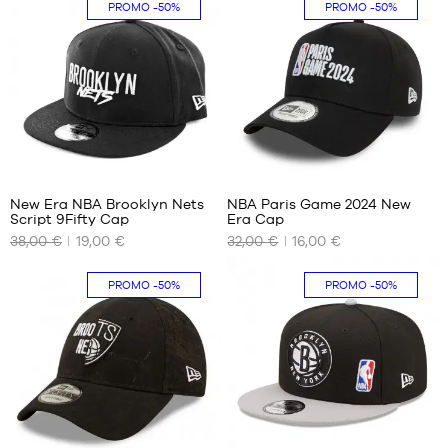
PROMO
-50%
PROMO
-50%
S/M
Einheitsgröße
M/L
2
New Era NBA Brooklyn Nets
NBA Paris Game 2024 New
Script 9Fifty Cap
Era Cap
UNSERE
UNSERE
38,00 €
19,00 €
32,00 €
16,00 €
VERFÜGBAREN
VERFÜGBAREN
GRÖSSEN
GRÖSSEN
PROMO
-50%
PROMO
-50%
S/M
Einheitsgröße
1