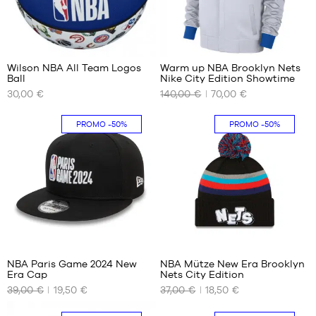
4
3
Wilson NBA All Team Logos
Warm up NBA Brooklyn Nets
Ball
Nike City Edition Showtime
UNSERE
UNSERE
30,00 €
140,00 €
70,00 €
VERFÜGBAREN
VERFÜGBAREN
GRÖSSEN
GRÖSSEN
PROMO
-50%
PROMO
-50%
Größe
XS
7
S
M
L
XL
1
1
NBA Paris Game 2024 New
NBA Mütze New Era Brooklyn
Era Cap
Nets City Edition
UNSERE
UNSERE
39,00 €
19,50 €
37,00 €
18,50 €
VERFÜGBAREN
VERFÜGBAREN
GRÖSSEN
GRÖSSEN