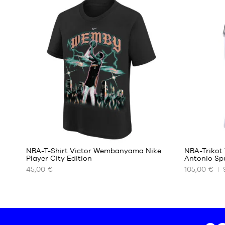
S
XS
M
S
L
M
XL
L
XXL
NBA-T-Shirt Victor Wembanyama Nike
NBA-Trikot
Player City Edition
Antonio Sp
45,00 €
105,00 €
UNSERE
UNSERE
VERFÜGBAREN
VERFÜGBA
GRÖSSEN
GRÖSSEN
S
XS
M
M