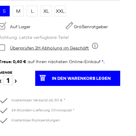
S
M
L
XL
XXL
Verfügbarkeit:
Auf Lager
Größenratgeber
Achtung: Letzte verfügbare Teile!
Bedingung:
Überprüfen 2H Abholung im Geschäft
Neun
Treue: 0,40 €
auf Ihren nächsten Online-Einkauf
*
.
MENGE
IN DEN WARENKORB LEGEN
Verringern
Erhöhen
Kostenloser Versand ab 50 € *
24-Stunden-Lieferung Chronopost *
Kostenlose Rücksendungen