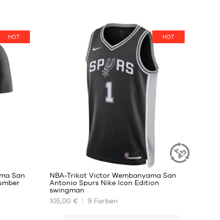
HOT
HOT
127
ama San
NBA-Trikot Victor Wembanyama San
NACHHALTIGER
Number
Antonio Spurs Nike Icon Edition
ARTIKEL
swingman
UNSERE
105,00 €
9
Farben
VERFÜGBAREN
GRÖSSEN