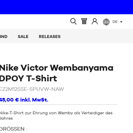
DE
(leer)
Warenkorb
Melden
Suche
:
Sie
öffnen
IND
SALE
RELEASES
sich
an
Nike Victor Wembanyama
/
Schwarz
DPOY T-Shirt
EZ2M12SSE-SPUVW-NAW
45,00 €
inkl. MwSt.
Nike-T-Shirt zur Ehrung von Wemby als Verteidiger des
Jahres
GRÖSSEN :