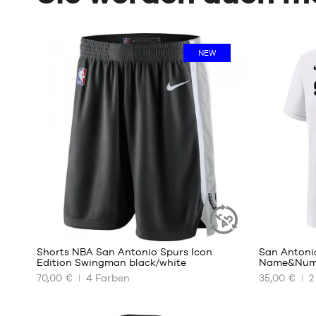
NEW
22
Shorts NBA San Antonio Spurs Icon
San Anton
NACHHALTIGER
Edition Swingman black/white
Name&Numb
ARTIKEL
70,00 €
4
Farben
35,00 €
2
UNSERE
UNSERE
VERFÜGBAREN
VERFÜGBA
GRÖSSEN
GRÖSSEN