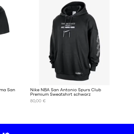
XS
S
M
L
XL
XXL
ama San
Nike NBA San Antonio Spurs Club
Premium Sweatshirt schwarz
80,00 €
UNSERE
VERFÜGBAREN
GRÖSSEN
XS
S