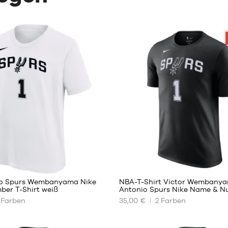
13
13
io Spurs Wembanyama Nike
NBA-T-Shirt Victor Wembany
er T-Shirt weiß
Antonio Spurs Nike Name & 
Farben
35,00 €
2
Farben
UNSERE
REN
VERFÜGBAREN
GRÖSSEN