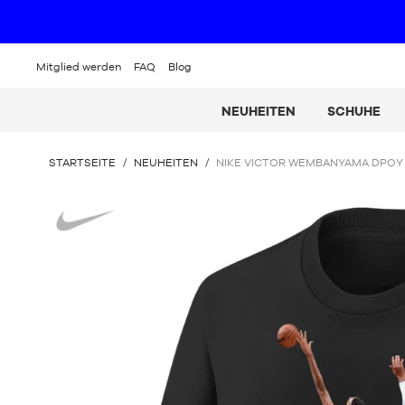
Mitglied werden
FAQ
Blog
NEUHEITEN
SCHUHE
SIE
STARTSEITE
/
NEUHEITEN
/
NIKE VICTOR WEMBANYAMA DPOY 
BEFINDEN
SICH
Nike
HIER: