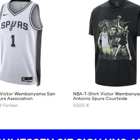
XS
S
M
L
XL
XXL
127
 Victor Wembanyama San
NBA-T-Shirt Victor Wembany
urs Association
Antonio Spurs Courtside
9
Farben
50,00 €
UNSERE
REN
VERFÜGBAREN
GRÖSSEN
S
M