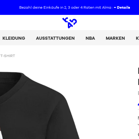
Bezahl deine Einkäufe in 2, 3 oder 4 Raten mit Alma :
+ Details
Offene
Suche
KLEIDUNG
AUSSTATTUNGEN
NBA
MARKEN
K
T-SHIRT