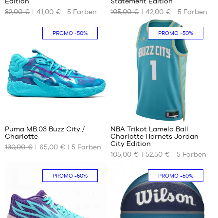
Edition
Statement Edition
VERFÜGBAREN
VERFÜGBAREN
82,00 €
41,00 €
5
Farben
105,00 €
42,00 €
5
Farben
GRÖSSEN
GRÖSSEN
S –
S
PROMO
-50%
PROMO
-50%
Kinder
– 1,25
m bis
1,35 m
M –
Kind
–
1,35
326
32
m
bis
Puma MB.03 Buzz City /
NBA Trikot Lamelo Ball
1,50
Charlotte
Charlotte Hornets Jordan
m
UNSERE
UNSERE
City Edition
130,00 €
65,00 €
5
Farben
VERFÜGBAREN
VERFÜGBAREN
L –
105,00 €
52,50 €
5
Farben
GRÖSSEN
GRÖSSEN
Kinder
– 1,50
51
S
PROMO
-50%
PROMO
-50%
m bis
1,65 m
XL –
Kinder
– 1,65