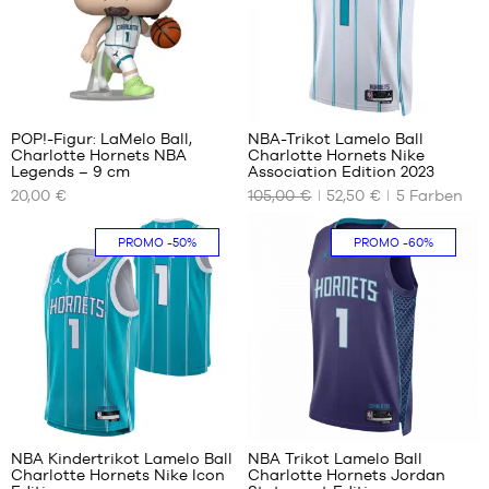
32
POP!-Figur: LaMelo Ball,
NBA-Trikot Lamelo Ball
Charlotte Hornets NBA
Charlotte Hornets Nike
UNSERE
UNSERE
Legends – 9 cm
Association Edition 2023
VERFÜGBAREN
VERFÜGBAREN
20,00 €
105,00 €
52,50 €
5
Farben
GRÖSSEN
GRÖSSEN
Einheitsgröße
XS
PROMO
-50%
PROMO
-60%
38
32
NBA Kindertrikot Lamelo Ball
NBA Trikot Lamelo Ball
Charlotte Hornets Nike Icon
Charlotte Hornets Jordan
UNSERE
UNSERE