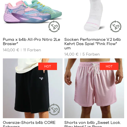
40
7
Puma x b4b All-Pro Nitro 2Le
Socken Performance V.2 b4b
NACHHALTIGER
NACHHALT
Brasier"
Kehrt Das Spiel "Pink Flow"
ARTIKEL
ARTIKEL
UNSERE
UNSERE
um
140,00 €
11
Farben
VERFÜGBAREN
VERFÜGBAREN
14,00 €
5
Farben
GRÖSSEN
GRÖSSEN
35.5
38
HOT
HOT
36
42
37
46
37.5
50
38
38.5
39
40
41
Oversize-Shorts b4b CORE
Shorts von b4b „Sweet Look.
NACHHALTIGER
42
Schwarz
Play Hard.“ in Rosa