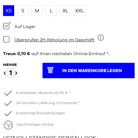
XS
S
M
L
XL
XXL
Verfügbarkeit:
Auf Lager
Bedingung:
Überprüfen 2H Abholung im Geschäft
Neun
Treue: 0,70 €
auf Ihren nächsten Online-Einkauf
*
.
MENGE
IN DEN WARENKORB LEGEN
Verringern
Erhöhen
Kostenloser Versand ab 50 € *
24-Stunden-Lieferung Chronopost *
Kostenlose Rücksendungen
Nachhaltiger Artikel
VERVOLLSTÄNDIGE DEINEN LOOK: