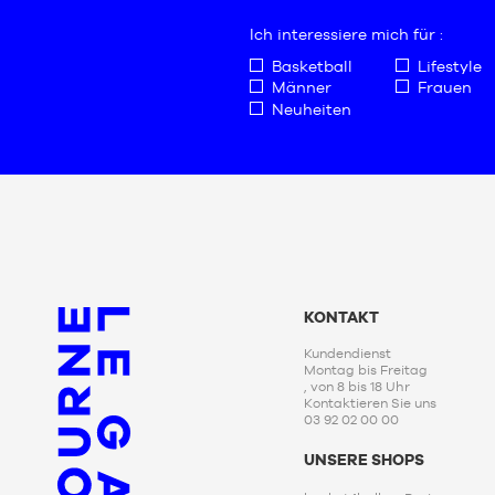
Ich interessiere mich für :
Basketball
Lifestyle
Männer
Frauen
Neuheiten
KONTAKT
Kundendienst
Montag bis Freitag
, von 8 bis 18 Uhr
Kontaktieren Sie uns
03 92 02 00 00
UNSERE SHOPS