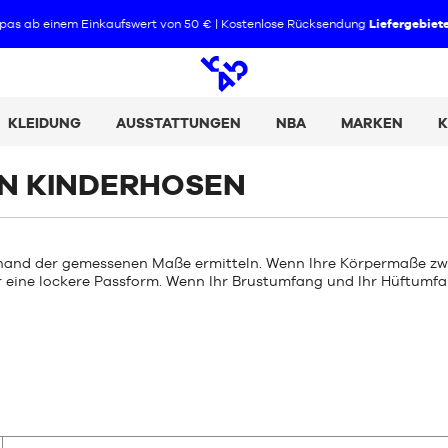
Bezahl deine Einkäufe in 2, 3 oder 4 Raten mit Alma :
+ Details
Offene
Suche
KLEIDUNG
AUSSTATTUNGEN
NBA
MARKEN
K
 KINDERHOSEN
hand der gemessenen Maße ermitteln. Wenn Ihre Körpermaße zwe
r eine lockere Passform. Wenn Ihr Brustumfang und Ihr Hüftumf