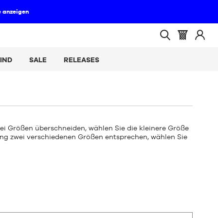
(leer)
Warenkorb
Melde
Suche
:
Sie
öffnen
IND
SALE
RELEASES
sich
an
i Größen überschneiden, wählen Sie die kleinere Größe
ang zwei verschiedenen Größen entsprechen, wählen Sie