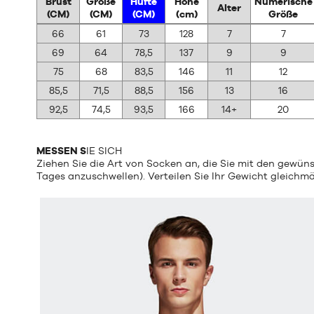
Brust
Größe
Hüfte
Höhe
Numerische
Alter
(CM)
(CM)
(CM)
(cm)
Größe
EUR
66
61
73
128
7
7
69
64
78,5
137
9
9
75
68
83,5
146
11
12
85,5
71,5
88,5
156
13
16
92,5
74,5
93,5
166
14+
20
MESSEN S
IE SICH
Ziehen Sie die Art von Socken an, die Sie mit den gewü
Tages anzuschwellen). Verteilen Sie Ihr Gewicht gleichm