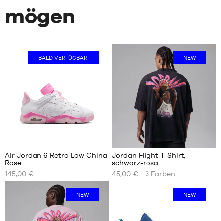
mögen
BALD VERFÜGBAR!
NEW
1
2
Air Jordan 6 Retro Low China
Jordan Flight T-Shirt,
Rose
schwarz-rosa
UNSERE
UNSERE
145,00 €
45,00 €
3
Farben
VERFÜGBAREN
VERFÜGBAREN
GRÖSSEN
GRÖSSEN
NEW
NEW
36
XS
36.5
S