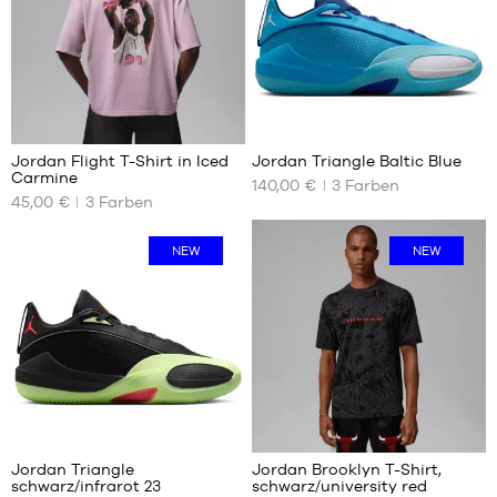
37.5
M
38
L
38.5
XL
39
XXL
40
2
Jordan Flight T-Shirt in Iced
Jordan Triangle Baltic Blue
Carmine
140,00 €
3
Farben
UNSERE
UNSERE
45,00 €
3
Farben
VERFÜGBAREN
VERFÜGBAREN
GRÖSSEN
GRÖSSEN
NEW
NEW
XS
40.5
M
41
L
42
XL
42.5
XXL
43
44
44.5
45
Jordan Triangle
Jordan Brooklyn T-Shirt,
45.5
schwarz/infrarot 23
schwarz/university red
UNSERE
UNSERE
46