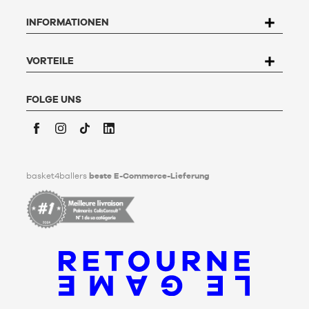
betreffenden Daten zuzugreifen, sie zu berichtigen, zu
INFORMATIONEN
widersprechen und zu löschen. Um dieses Recht auszuüben,
kann der Nutzer an Basket4Ballers, 104 rue de Hochfelden,
67200 Strasbourg schreiben oder das Formular "
Kontakt zum
Kundenservice
" ausfüllen. Um mehr zu erfahren,
klicken Sie
VORTEILE
hier
.
Basket4Ballers informiert den Nutzer darüber, dass er zu
Lebzeiten Richtlinien für die Aufbewahrung, Löschung und
FOLGE UNS
Weitergabe seiner personenbezogenen Daten nach seinem
Tod festlegen kann. Um mehr darüber zu erfahren,
klicken Sie
bitte hier
.
Facebook
Instagram
TikTok
LinkedIn
basket4ballers
beste E-Commerce-Lieferung