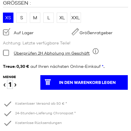
GRÖSSEN :
XS
S
M
L
XL
XXL
Verfügbarkeit:
Auf Lager
Größenratgeber
Achtung: Letzte verfügbare Teile!
Bedingung:
Überprüfen 2H Abholung im Geschäft
Neun
Treue: 0,30 €
auf Ihren nächsten Online-Einkauf
*
.
MENGE
IN DEN WARENKORB LEGEN
Verringern
Erhöhen
Kostenloser Versand ab 50 € *
24-Stunden-Lieferung Chronopost *
Kostenlose Rücksendungen