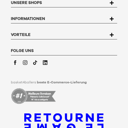
UNSERE SHOPS
dem Gesetz Nr. 78-17 vom 6. Januar 1978 über Informatik,
Dateien und Freiheitsrechte haben Sie das Recht, auf die Sie
betreffenden Daten zuzugreifen, sie zu berichtigen, zu
INFORMATIONEN
widersprechen und zu löschen. Um dieses Recht auszuüben,
kann der Nutzer an Basket4Ballers, 104 rue de Hochfelden,
67200 Strasbourg schreiben oder das Formular "
Kontakt zum
Kundenservice
" ausfüllen. Um mehr zu erfahren,
klicken Sie
VORTEILE
hier
.
Basket4Ballers informiert den Nutzer darüber, dass er zu
Lebzeiten Richtlinien für die Aufbewahrung, Löschung und
FOLGE UNS
Weitergabe seiner personenbezogenen Daten nach seinem
Tod festlegen kann. Um mehr darüber zu erfahren,
klicken Sie
bitte hier
.
Facebook
Instagram
TikTok
LinkedIn
basket4ballers
beste E-Commerce-Lieferung