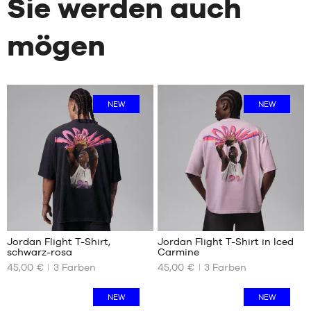
Sie werden auch
mögen
NEW
NEW
2
2
Jordan Flight T-Shirt,
Jordan Flight T-Shirt in Iced
schwarz-rosa
Carmine
UNSERE
UNSERE
45,00 €
3
Farben
45,00 €
3
Farben
VERFÜGBAREN
VERFÜGBAREN
GRÖSSEN
GRÖSSEN
NEW
NEW
XS
XS