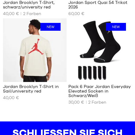
Jordan Brooklyn T-Shirt,
Jordan Sport Quai 54 Trikot
45.5
45.5
schwarz/university red
2026
UNSERE
UNSERE
46
46
40,00 €
2
Farben
60,00 €
VERFÜGBAREN
VERFÜGBAREN
47
47
GRÖSSEN
GRÖSSEN
47.5
47.5
NEW
NEW
48.5
XS
XS
S
S
M
M
L
L
XL
XL
XXL
XXL
Jordan Brooklyn T-Shirt in
Pack 6 Paar Jordan Everyday
Sail/university red
Elevated Socken in
UNSERE
UNSERE
Schwarz/Weiß
40,00 €
VERFÜGBAREN
VERFÜGBAREN
30,00 €
2
Farben
GRÖSSEN
GRÖSSEN
XS
42
S
46
SCHLIESSEN SIE SICH U
M
50