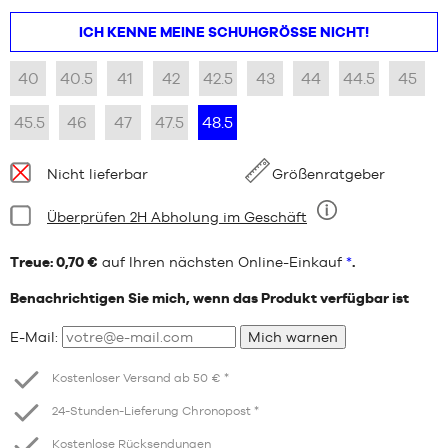
ICH KENNE MEINE SCHUHGRÖSSE NICHT!
40
40.5
41
42
42.5
43
44
44.5
45
45.5
46
47
47.5
48.5
Verfügbarkeit:
Nicht lieferbar
Größenratgeber
Bedingung:
Überprüfen 2H Abholung im Geschäft
Neun
Treue: 0,70 €
auf Ihren nächsten Online-Einkauf
*
.
Benachrichtigen Sie mich, wenn das Produkt verfügbar ist
E-Mail:
Mich warnen
Kostenloser Versand ab 50 € *
24-Stunden-Lieferung Chronopost *
Kostenlose Rücksendungen