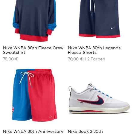
44
M
L
44.5
L
45
XL
45.5
46
4
47
47.5
Nike WNBA 30th Fleece Crew
Nike WNBA 30th Legends
48
Sweatshirt
Fleece-Shorts
UNSERE
UNSERE
48.5
75,00 €
70,00 €
2
Farben
VERFÜGBAREN
VERFÜGBAREN
GRÖSSEN
GRÖSSEN
XS
XS
S
M
M
XL
L
XL
XXL
4
14
Nike WNBA 30th Anniversary
Nike Book 2 30th