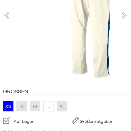
MARKEN
SALE
KIND
prev
nex
RELEASES
SALE
RELEASES
DE
Mitglied
werden
FAQ
GRÖSSEN :
Blog
XS
S
M
L
XL
Verfügbarkeit:
Auf Lager
Größenratgeber