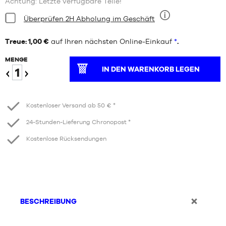
Achtung: Letzte verfügbare Teile!
Bedingung:
Überprüfen 2H Abholung im Geschäft
Neun
Treue: 1,00 €
auf Ihren nächsten Online-Einkauf
*
.
MENGE
IN DEN WARENKORB LEGEN
Verringern
Erhöhen
Kostenloser Versand ab 50 € *
24-Stunden-Lieferung Chronopost *
Kostenlose Rücksendungen
BESCHREIBUNG