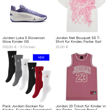
1
Jordan Luka 5 Slovenian
Jordan Net Bouquet SS T-
Glow Kinder GS
Shirt für Kinder, Farbe: Sail
UNSERE
UNSERE
100,00 €
9
Farben
25,00 €
VERFÜGBAREN
VERFÜGBAREN
GRÖSSEN
GRÖSSEN
NEW
36
8 - 10
Jahre
36.5
10 - 12
37.5
Jahre
38
12 - 13
38.5
Jahre
39
13 - 15
40
1
1
Jahre
Pack Jordan-Socken für
Jordan 23 Trikot für Kinder in
Kinder „Everyday Essentials“
der Farbe „Desert Berry“