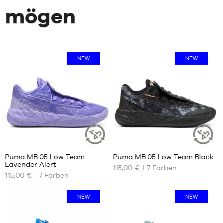
mögen
NEW
NEW
Puma MB.05 Low Team
Puma MB.05 Low Team Black
NACHHALTIGER
NACHHALT
Lavender Alert
ARTIKEL
ARTIKEL
115,00 €
7
Farben
UNSERE
UNSERE
115,00 €
7
Farben
VERFÜGBAREN
VERFÜGBAREN
GRÖSSEN
GRÖSSEN
NEW
NEW
40
40
40.5
40.5