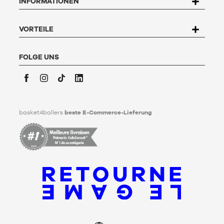
INFORMATIONEN
widersprechen und zu löschen. Um dieses Recht auszuüben,
kann der Nutzer an Basket4Ballers, 104 rue de Hochfelden,
67200 Strasbourg schreiben oder das Formular "
Kontakt zum
Kundenservice
" ausfüllen. Um mehr zu erfahren,
klicken Sie
VORTEILE
hier
.
Basket4Ballers informiert den Nutzer darüber, dass er zu
Lebzeiten Richtlinien für die Aufbewahrung, Löschung und
FOLGE UNS
Weitergabe seiner personenbezogenen Daten nach seinem
Tod festlegen kann. Um mehr darüber zu erfahren,
klicken Sie
bitte hier
.
Facebook
Instagram
TikTok
LinkedIn
basket4ballers
beste E-Commerce-Lieferung