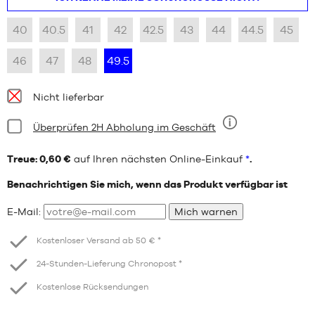
40
40.5
41
42
42.5
43
44
44.5
45
46
47
48
49.5
Verfügbarkeit:
Nicht lieferbar
Bedingung:
Überprüfen 2H Abholung im Geschäft
Neun
Treue: 0,60 €
auf Ihren nächsten Online-Einkauf
*
.
Benachrichtigen Sie mich, wenn das Produkt verfügbar ist
E-Mail:
Mich warnen
Kostenloser Versand ab 50 € *
24-Stunden-Lieferung Chronopost *
Kostenlose Rücksendungen