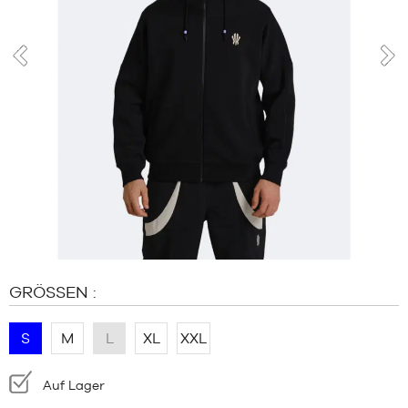
MARKEN
SALE
KIND
prev
nex
RELEASES
SALE
RELEASES
DE
Mitglied
werden
FAQ
GRÖSSEN :
Blog
S
M
L
XL
XXL
Verfügbarkeit:
Auf Lager