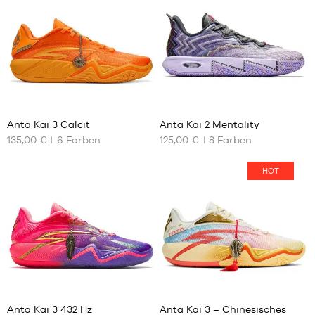
L
L
9
29
Anta Kai 3 Calcit
Anta Kai 2 Mentality
135,00 €
6
Farben
125,00 €
8
Farben
UNSERE
UNSERE
VERFÜGBAREN
VERFÜGBAREN
GRÖSSEN
GRÖSSEN
HOT
40
41
41
42
42
44.5
42.5
45
43
45.5
44
46
9
9
44.5
47
45
47.5
Anta Kai 3 432 Hz
Anta Kai 3 – Chinesisches