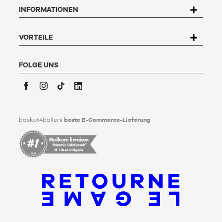
betreffenden Daten zuzugreifen, sie zu berichtigen, zu
INFORMATIONEN
widersprechen und zu löschen. Um dieses Recht auszuüben,
kann der Nutzer an Basket4Ballers, 104 rue de Hochfelden,
67200 Strasbourg schreiben oder das Formular "
Kontakt zum
Kundenservice
" ausfüllen. Um mehr zu erfahren,
klicken Sie
VORTEILE
hier
.
Basket4Ballers informiert den Nutzer darüber, dass er zu
Lebzeiten Richtlinien für die Aufbewahrung, Löschung und
FOLGE UNS
Weitergabe seiner personenbezogenen Daten nach seinem
Tod festlegen kann. Um mehr darüber zu erfahren,
klicken Sie
bitte hier
.
Facebook
Instagram
TikTok
LinkedIn
basket4ballers
beste E-Commerce-Lieferung