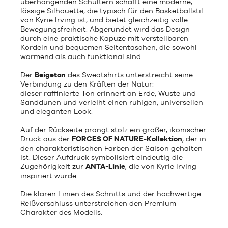
überhängenden Schultern schafft eine moderne,
lässige Silhouette, die typisch für den Basketballstil
von Kyrie Irving ist, und bietet gleichzeitig volle
Bewegungsfreiheit. Abgerundet wird das Design
durch eine praktische Kapuze mit verstellbaren
Kordeln und bequemen Seitentaschen, die sowohl
wärmend als auch funktional sind.
Der
Beigeton
des Sweatshirts unterstreicht seine
Verbindung zu den Kräften der Natur:
dieser raffinierte Ton erinnert an Erde, Wüste und
Sanddünen und verleiht einen ruhigen, universellen
und eleganten Look.
Auf der Rückseite prangt stolz ein großer, ikonischer
Druck aus der
FORCES OF NATURE-Kollektion
, der in
den charakteristischen Farben der Saison gehalten
ist. Dieser Aufdruck symbolisiert eindeutig die
Zugehörigkeit zur
ANTA-Linie
, die von Kyrie Irving
inspiriert wurde.
Die klaren Linien des Schnitts und der hochwertige
Reißverschluss unterstreichen den Premium-
Charakter des Modells.