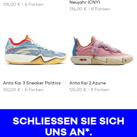
Neujahr (CNY)
45.5
48.5
135,00 €
6
Farben
UNSERE
UNSERE
135,00 €
6
Farben
46
49.5
VERFÜGBAREN
VERFÜGBAREN
GRÖSSEN
GRÖSSEN
47.5
48.5
44
43
49.5
44.5
44
50.5
45.5
44.5
48.5
45
49.5
45.5
50.5
46
47.5
9
29
50.5
Anta Kai 3 Sneaker Politics
Anta Kai 2 Azurie
150,00 €
6
Farben
125,00 €
8
Farben
UNSERE
UNSERE
VERFÜGBAREN
VERFÜGBAREN
GRÖSSEN
GRÖSSEN
39
40
SCHLIESSEN SIE SICH U
42.5
41
44
42
NS AN*.
44.5
42.5