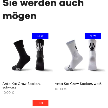
Sie werden auch
mögen
NEW
NEW
Anta Kai Crew Socken,
Anta Kai Crew Socken, weiß
schwarz
10,00 €
UNSERE
UNSERE
10,00 €
VERFÜGBAREN
VERFÜGBAREN
GRÖSSEN
GRÖSSEN
HOT
M
M