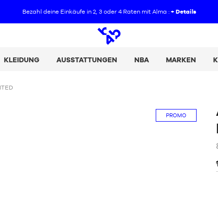
Bezahl deine Einkäufe in 2, 3 oder 4 Raten mit Alma :
+ Details
Offene
Suche
KLEIDUNG
AUSSTATTUNGEN
NBA
MARKEN
K
ITED
PROMO