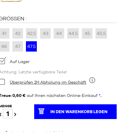
GRÖSSEN :
41
42
42.5
43
44
44.5
45
45.5
46
47
47.5
Verfügbarkeit:
Auf Lager
Achtung: Letzte verfügbare Teile!
Bedingung:
Überprüfen 2H Abholung im Geschäft
Neun
Treue: 0,60 €
auf Ihren nächsten Online-Einkauf
*
.
MENGE
IN DEN WARENKORB LEGEN
Verringern
Erhöhen