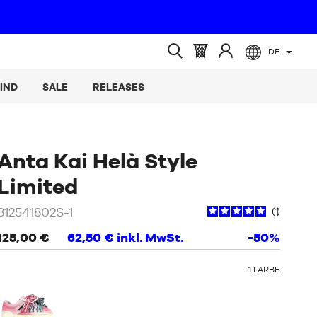
DE
(leer)
Warenkorb
Melden
Suche
:
Sie
öffnen
IND
SALE
RELEASES
sich
an
Anta Kai Helà Style
/
Schwarz
Limited
812541802S-1
1
125,00 €
62,50 €
inkl. MwSt.
-50%
OTHER
1
FARBE
COLORS
: