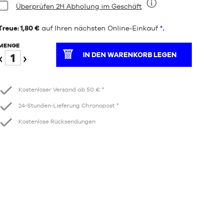
Bedingung:
Überprüfen 2H Abholung im Geschäft
Neun
Treue: 1,80 €
auf Ihren nächsten Online-Einkauf
*
.
MENGE
IN DEN WARENKORB LEGEN
Verringern
Erhöhen
Kostenloser Versand ab 50 € *
24-Stunden-Lieferung Chronopost *
Kostenlose Rücksendungen