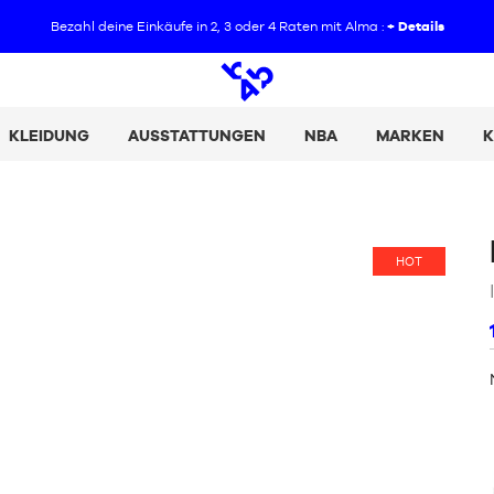
Bezahl deine Einkäufe in 2, 3 oder 4 Raten mit Alma :
+ Details
Offene
Suche
KLEIDUNG
AUSSTATTUNGEN
NBA
MARKEN
K
HOT