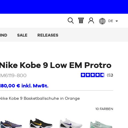
DE
(leer)
Warenkorb
Melden
Suche
:
Sie
öffnen
IND
SALE
RELEASES
sich
an
/
Or
Nike Kobe 9 Low EM Protro
IM6119-800
52
180,00 €
inkl. MwSt.
Nike Kobe 9 Basketballschuhe in Orange
OTHER
10
FARBEN
COLORS
: