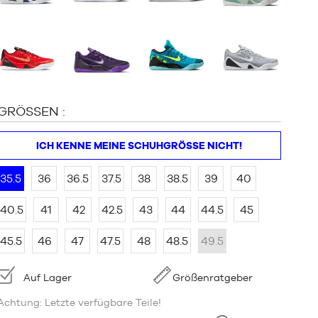
GRÖSSEN :
ICH KENNE MEINE SCHUHGRÖSSE NICHT!
35.5
36
36.5
37.5
38
38.5
39
40
40.5
41
42
42.5
43
44
44.5
45
45.5
46
47
47.5
48
48.5
49.5
Verfügbarkeit:
Auf Lager
Größenratgeber
Achtung: Letzte verfügbare Teile!