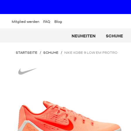
Mitglied werden
FAQ
Blog
NEUHEITEN
SCHUHE
SIE
STARTSEITE
/
SCHUHE
/
NIKE KOBE 9 LOW EM PROTRO
BEFINDEN
SICH
Nike
HIER: