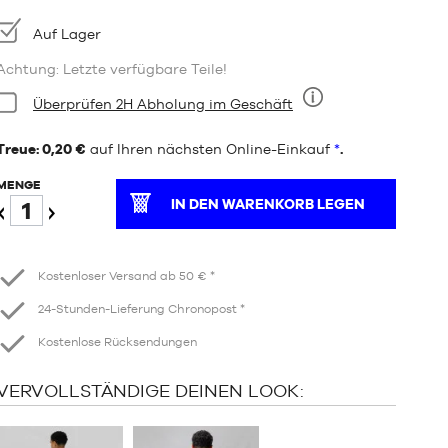
Verfügbarkeit:
Auf Lager
Achtung: Letzte verfügbare Teile!
Bedingung:
Überprüfen 2H Abholung im Geschäft
Neun
Treue: 0,20 €
auf Ihren nächsten Online-Einkauf
*
.
MENGE
IN DEN WARENKORB LEGEN
Verringern
Erhöhen
Kostenloser Versand ab 50 € *
24-Stunden-Lieferung Chronopost *
Kostenlose Rücksendungen
VERVOLLSTÄNDIGE DEINEN LOOK: