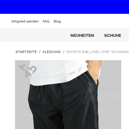
Mitglied werden
FAQ
Blog
NEUHEITEN
SCHUHE
SIE
STARTSEITE
/
KLEIDUNG
/
SHORTS B4B „ONE LOVE“ SCHWARZ
BEFINDEN
SICH
B4B
HIER: