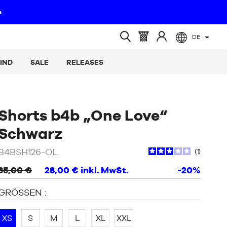
DE
(leer)
Warenkorb
Melden
Suche
:
Sie
öffnen
IND
SALE
RELEASES
sich
an
Shorts b4b „One Love“
/
Schwarz
Schwarz
,Rosa
B4BSH126-OL
1
35,00 €
28,00 €
inkl. MwSt.
-20%
GRÖSSEN :
XS
S
M
L
XL
XXL