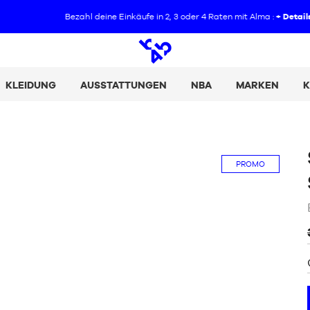
Bezahl deine Einkäufe in 2, 3 oder 4 Raten mit Alma :
+ Details
Offene
Suche
KLEIDUNG
AUSSTATTUNGEN
NBA
MARKEN
K
PROMO