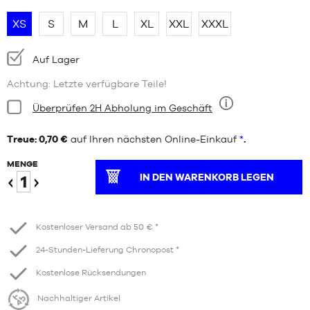
XS
S
M
L
XL
XXL
XXXL
Verfügbarkeit:
Auf Lager
Achtung: Letzte verfügbare Teile!
Bedingung:
Überprüfen 2H Abholung im Geschäft
Neun
Treue: 0,70 €
auf Ihren nächsten Online-Einkauf
*
.
MENGE
IN DEN WARENKORB LEGEN
Verringern
Erhöhen
Kostenloser Versand ab 50 € *
24-Stunden-Lieferung Chronopost *
Kostenlose Rücksendungen
Nachhaltiger Artikel