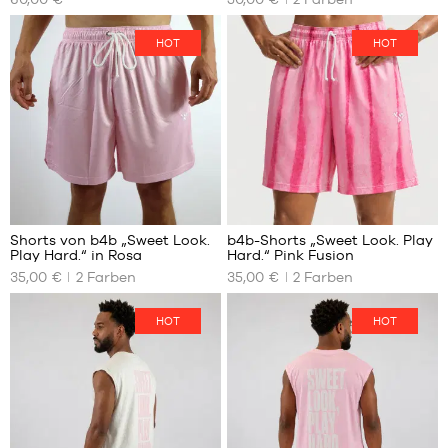
VERFÜGBAREN
VERFÜGBAREN
43
GRÖSSEN
GRÖSSEN
44
HOT
HOT
XS
XS
45
S
S
46
M
M
47
L
L
48
XL
XL
XXL
XXXL
Shorts von b4b „Sweet Look.
b4b-Shorts „Sweet Look. Play
Play Hard.“ in Rosa
Hard.“ Pink Fusion
UNSERE
UNSERE
35,00 €
2
Farben
35,00 €
2
Farben
VERFÜGBAREN
VERFÜGBAREN
GRÖSSEN
GRÖSSEN
HOT
HOT
XS
XS
S
S
M
M
L
L
XL
XL