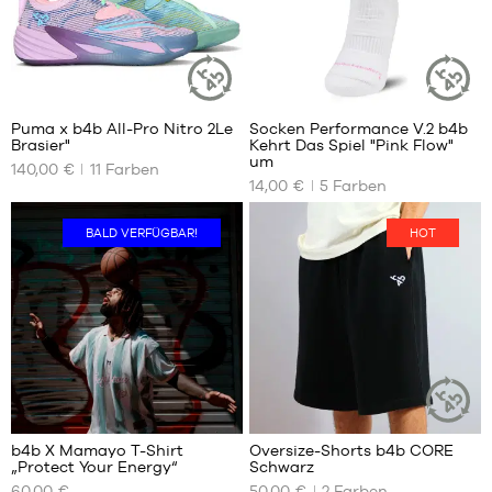
40
7
Puma x b4b All-Pro Nitro 2Le
Socken Performance V.2 b4b
NACHHALTIGER
NACHHALT
Brasier"
Kehrt Das Spiel "Pink Flow"
ARTIKEL
ARTIKEL
UNSERE
UNSERE
um
140,00 €
11
Farben
VERFÜGBAREN
VERFÜGBAREN
14,00 €
5
Farben
GRÖSSEN
GRÖSSEN
35.5
38
BALD VERFÜGBAR!
HOT
36
42
37
46
37.5
50
38
38.5
39
40
41
b4b X Mamayo T-Shirt
Oversize-Shorts b4b CORE
NACHHALT
42
„Protect Your Energy“
Schwarz
ARTIKEL
UNSERE
UNSERE
42.5
60,00 €
50,00 €
2
Farben