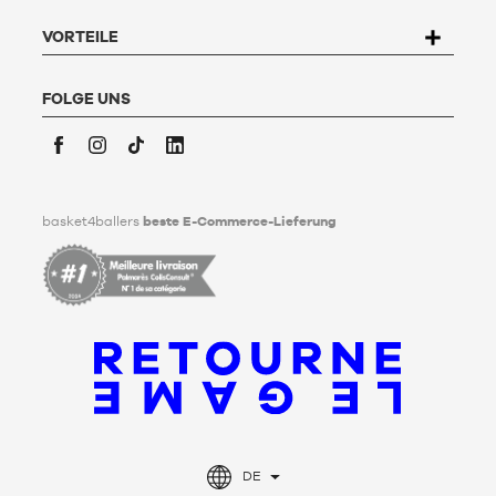
67200 Strasbourg schreiben oder das Formular "
Kontakt zum
Kundenservice
" ausfüllen. Um mehr zu erfahren,
klicken Sie
VORTEILE
hier
.
Basket4Ballers informiert den Nutzer darüber, dass er zu
Lebzeiten Richtlinien für die Aufbewahrung, Löschung und
FOLGE UNS
Weitergabe seiner personenbezogenen Daten nach seinem
Tod festlegen kann. Um mehr darüber zu erfahren,
klicken Sie
bitte hier
.
Facebook
Instagram
TikTok
LinkedIn
basket4ballers
beste E-Commerce-Lieferung
DE