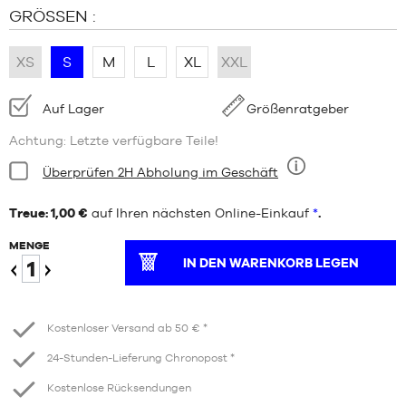
GRÖSSEN :
XS
S
M
L
XL
XXL
Verfügbarkeit:
Auf Lager
Größenratgeber
Achtung: Letzte verfügbare Teile!
Bedingung:
Überprüfen 2H Abholung im Geschäft
Neun
Treue: 1,00 €
auf Ihren nächsten Online-Einkauf
*
.
MENGE
IN DEN WARENKORB LEGEN
Verringern
Erhöhen
Kostenloser Versand ab 50 € *
24-Stunden-Lieferung Chronopost *
Kostenlose Rücksendungen