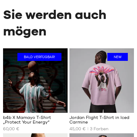
Sie werden auch
mögen
BALD VERFÜGBAR!
NEW
2
b4b X Mamayo T-Shirt
Jordan Flight T-Shirt in Iced
„Protect Your Energy“
Carmine
UNSERE
UNSERE
60,00 €
45,00 €
3
Farben
VERFÜGBAREN
VERFÜGBAREN
GRÖSSEN
GRÖSSEN