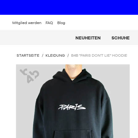
Mitglied werden
FAQ
Blog
NEUHEITEN
SCHUHE
SIE
STARTSEITE
/
KLEIDUNG
/
B4B "PARIS DON'T LIE" HOODIE
BEFINDEN
SICH
B4B
HIER: