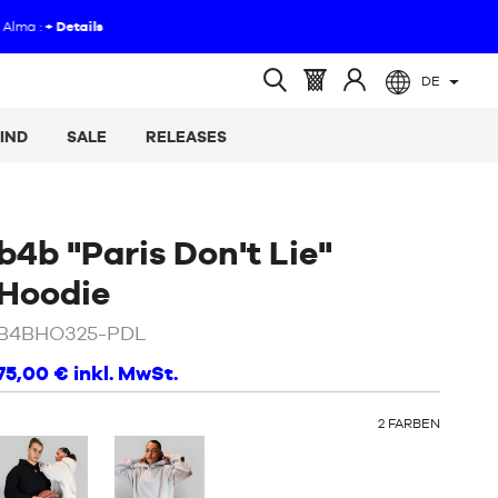
DE
(leer)
Warenkorb
Melden
Suche
:
Sie
öffnen
IND
SALE
RELEASES
sich
an
b4b "Paris Don't Lie"
/
Schwarz
Hoodie
B4BHO325-PDL
75,00 €
inkl. MwSt.
OTHER
2
FARBEN
COLORS
: