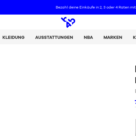
Bezahl deine Einkäufe in 2, 3 oder 4 Raten mit Alma :
+ Details
Offene
Suche
KLEIDUNG
AUSSTATTUNGEN
NBA
MARKEN
K