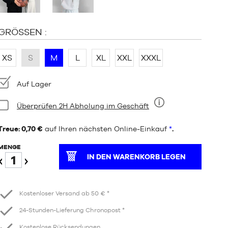
GRÖSSEN :
XS
S
M
L
XL
XXL
XXXL
Verfügbarkeit:
Auf Lager
Bedingung:
Überprüfen 2H Abholung im Geschäft
Neun
Treue: 0,70 €
auf Ihren nächsten Online-Einkauf
*
.
MENGE
IN DEN WARENKORB LEGEN
Verringern
Erhöhen
Kostenloser Versand ab 50 € *
24-Stunden-Lieferung Chronopost *
Kostenlose Rücksendungen