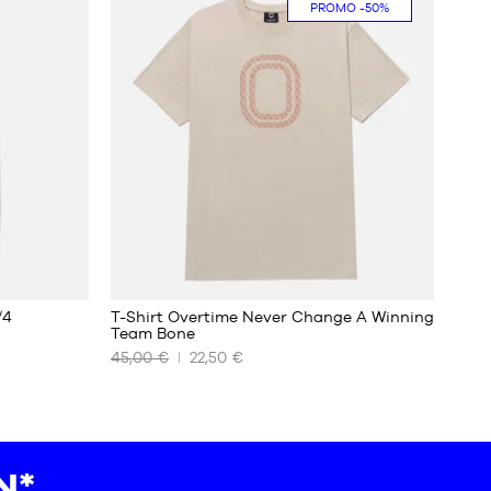
PROMO
-50%
XXL
/4
T-Shirt Overtime Never Change A Winning
Team Bone
45,00 €
22,50 €
UNSERE
VERFÜGBAREN
GRÖSSEN
XL
XXL
*.