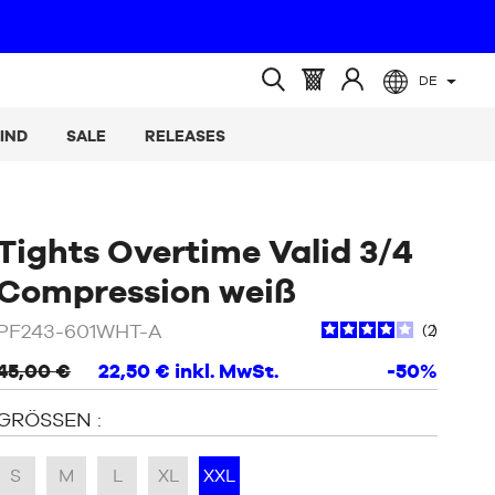
DE
(leer)
Warenkorb
Melden
Suche
:
Sie
öffnen
IND
SALE
RELEASES
sich
an
Tights Overtime Valid 3/4
/
Weiß
Compression weiß
PF243-601WHT-A
2
45,00 €
22,50 €
inkl. MwSt.
-50%
GRÖSSEN :
S
M
L
XL
XXL