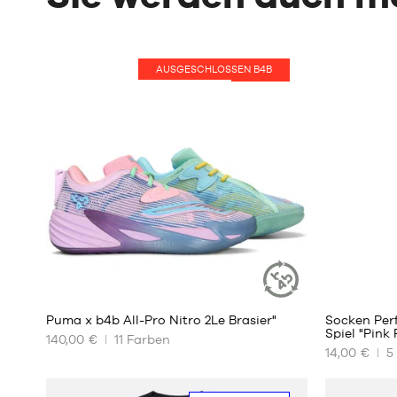
AUSGESCHLOSSEN B4B
HOT
40
Puma x b4b All-Pro Nitro 2Le Brasier"
Socken Per
NACHHALTIGER
Spiel "Pink
ARTIKEL
140,00 €
11
Farben
14,00 €
5
UNSERE
UNSERE
VERFÜGBAREN
VERFÜGBA
GRÖSSEN
GRÖSSEN