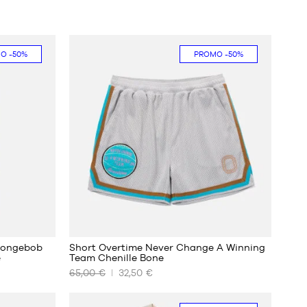
MO
-50%
PROMO
-50%
pongebob
Short Overtime Never Change A Winning
e
Team Chenille Bone
65,00 €
32,50 €
UNSERE
VERFÜGBAREN
GRÖSSEN