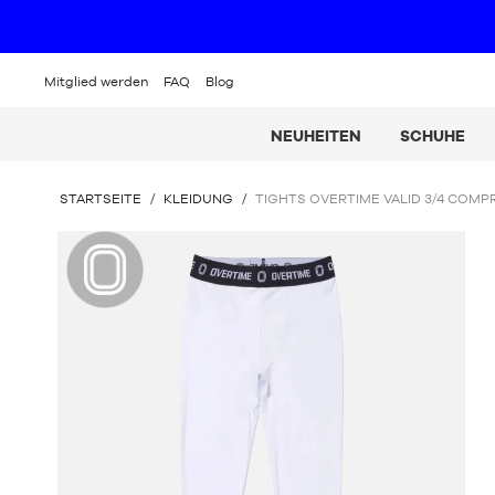
Mitglied werden
FAQ
Blog
NEUHEITEN
SCHUHE
SIE
STARTSEITE
/
KLEIDUNG
/
TIGHTS OVERTIME VALID 3/4 COMPR
BEFINDEN
SICH
Overtime
HIER: