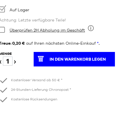
Verfügbarkeit:
Auf Lager
Achtung: Letzte verfügbare Teile!
Bedingung:
Überprüfen 2H Abholung im Geschäft
Neun
Treue: 0,20 €
auf Ihren nächsten Online-Einkauf
*
.
MENGE
IN DEN WARENKORB LEGEN
Verringern
Erhöhen
Kostenloser Versand ab 50 € *
24-Stunden-Lieferung Chronopost *
Kostenlose Rücksendungen