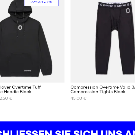
PROMO
-50%
S
L
XL
XXL
1
lover Overtime Tuff
Compression Overtime Valid 3
e Hoodie Black
Compression Tights Black
2,50 €
45,00 €
UNSERE
REN
VERFÜGBAREN
GRÖSSEN
XL
XXL
HLIESSEN SIE SICH UNS AN