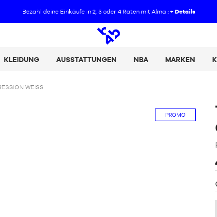
Bezahl deine Einkäufe in 2, 3 oder 4 Raten mit Alma :
+ Details
Offene
Suche
KLEIDUNG
AUSSTATTUNGEN
NBA
MARKEN
K
ESSION WEISS
PROMO