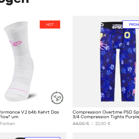
HOT
PRO
7
2
formance V.2 b4b Kehrt Das
Compression Overtime PSD S
NACHHALTIGER
 Flow" um
3/4 Compression Tights Purpl
ARTIKEL
Farben
44,00 €
22,00 €
UNSERE
REN
VERFÜGBAREN
GRÖSSEN