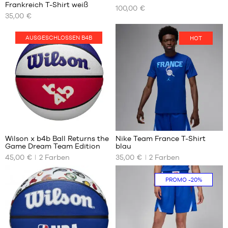
UNSERE
UNSERE
Frankreich T-Shirt weiß
100,00 €
VERFÜGBAREN
VERFÜGBAREN
35,00 €
GRÖSSEN
GRÖSSEN
M
S
AUSGESCHLOSSEN B4B
HOT
L
M
XXXL
L
XL
5
7
Wilson x b4b Ball Returns the
Nike Team France T-Shirt
Game Dream Team Edition
blau
UNSERE
UNSERE
45,00 €
2
Farben
35,00 €
2
Farben
VERFÜGBAREN
VERFÜGBAREN
GRÖSSEN
GRÖSSEN
PROMO
-20%
Größe
S
7
M
L
XL