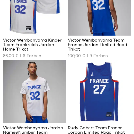
48
127
Victor Wembanyama Kinder
Victor Wembanyama Team
Team Frankreich Jordan
France Jordan Limited Road
UNSERE
UNSERE
Home Trikot
Trikot
VERFÜGBAREN
VERFÜGBAREN
86,00 €
6
Farben
100,00 €
9
Farben
GRÖSSEN
GRÖSSEN
L –
XS
Kinder
S
– 1,50
M
m bis
L
1,65 m
XL
XL –
Kinder
XXL
– 1,65
XXXL
m bis
9
9
1,80 m
Victor Wembanyama Jordan
Rudy Gobert Team France
Name&Number Team
Jordan Limited Road Trikot