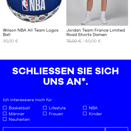
XXL
4
1
Wilson NBA All Team Logos
Jordan Team France Limited
Ball
Road Shorts Damen
UNSERE
UNSERE
30,00 €
75,00 €
60,00 €
VERFÜGBAREN
VERFÜGBAREN
GRÖSSEN
GRÖSSEN
Größe
L
7
XL
SCHLIESSEN SIE SICH U
NS AN*.
Ich interessiere mich für :
Basketball
Lifestyle
NBA
Männer
Frauen
Kinder
Neuheiten